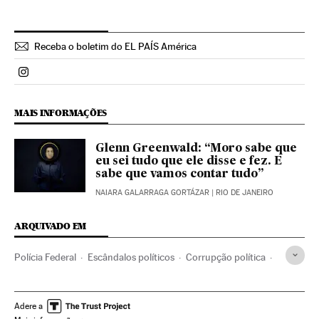
Receba o boletim do EL PAÍS América
Politica El País Brasil en Instagram
MAIS INFORMAÇÕES
Glenn Greenwald: “Moro sabe que
eu sei tudo que ele disse e fez. E
sabe que vamos contar tudo”
NAIARA GALARRAGA GORTÁZAR
| RIO DE JANEIRO
ARQUIVADO EM
Polícia Federal
Escândalos políticos
Corrupção política
Caixa dois
Financiamento partidos
Polícia
Corrupção
Delitos fiscais
Força segurança
Partidos políticos
Adere a