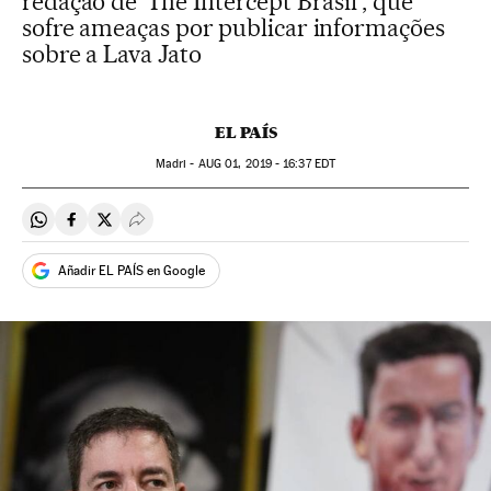
redação de 'The Intercept Brasil', que
sofre ameaças por publicar informações
sobre a Lava Jato
EL PAÍS
Madri -
AUG
01, 2019 - 16:37
EDT
Compartir en Whatsapp
Compartir en Facebook
Compartir en Twitter
Desplegar Redes Sociales
Añadir EL PAÍS en Google