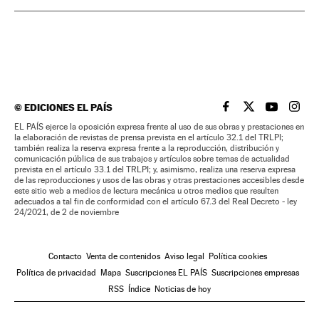
©
EDICIONES EL PAÍS
EL PAÍS BRASIL EN
EL PAÍS BRASI
EL PAÍS B
EL PA
EL PAÍS ejerce la oposición expresa frente al uso de sus obras y prestaciones en
la elaboración de revistas de prensa prevista en el artículo 32.1 del TRLPI;
también realiza la reserva expresa frente a la reproducción, distribución y
comunicación pública de sus trabajos y artículos sobre temas de actualidad
prevista en el artículo 33.1 del TRLPI; y, asimismo, realiza una reserva expresa
de las reproducciones y usos de las obras y otras prestaciones accesibles desde
este sitio web a medios de lectura mecánica u otros medios que resulten
adecuados a tal fin de conformidad con el artículo 67.3 del Real Decreto - ley
24/2021, de 2 de noviembre
Contacto
Venta de contenidos
Aviso legal
Política cookies
Política de privacidad
Mapa
Suscripciones EL PAÍS
Suscripciones empresas
RSS
Índice
Noticias de hoy