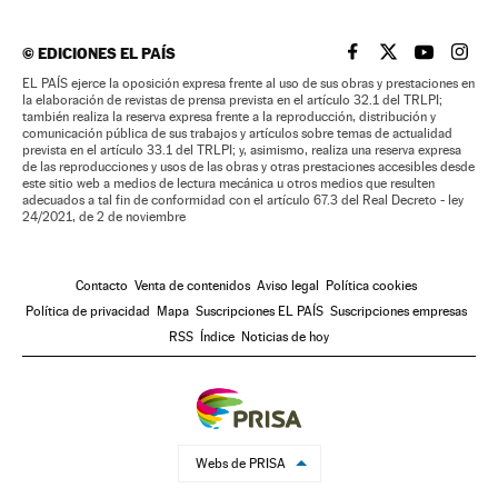
©
EDICIONES EL PAÍS
EL PAÍS BRASIL EN
EL PAÍS BRASI
EL PAÍS B
EL PA
EL PAÍS ejerce la oposición expresa frente al uso de sus obras y prestaciones en
la elaboración de revistas de prensa prevista en el artículo 32.1 del TRLPI;
también realiza la reserva expresa frente a la reproducción, distribución y
comunicación pública de sus trabajos y artículos sobre temas de actualidad
prevista en el artículo 33.1 del TRLPI; y, asimismo, realiza una reserva expresa
de las reproducciones y usos de las obras y otras prestaciones accesibles desde
este sitio web a medios de lectura mecánica u otros medios que resulten
adecuados a tal fin de conformidad con el artículo 67.3 del Real Decreto - ley
24/2021, de 2 de noviembre
Contacto
Venta de contenidos
Aviso legal
Política cookies
Política de privacidad
Mapa
Suscripciones EL PAÍS
Suscripciones empresas
RSS
Índice
Noticias de hoy
Webs de PRISA