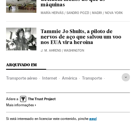
máquinas
MARÍA HERVÁS
/
SANDRO POZZI
| MADRI / NOVA YORK
Tammie Jo Shults, a piloto de
nervos de aço que salvou um voo
nos EUA vira heroína
J. M. AHRENS
| WASHINGTON
ARQUIVADO EM
Transporte aéreo
Internet
América
Transporte
Telecomunicações
Comunicações
Comissários bordo
Canadá
Aviões
Humor
Viral Internet
Pessoal voo
Adere a
Mais informações
Fenômenos Internet
Estados Unidos
América do Norte
aquí
Si está interesado en licenciar este contenido, pinche