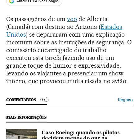
Añadir EL PAÍS en Google
Os passageiros de um
voo
de Alberta
(Canadá) com destino ao Arizona (
Estados
Unidos
) se depararam com uma explicação
incomum sobre as instruções de segurança. O
comissário encarregado do trabalho
executou esta tarefa fazendo uso de um
grande toque de humor e expressividade,
levando os viajantes a presenciar um show
inteiro, que provocou muita risada no avião.
COMENTÁRIOS
Regras
›
COMENTÁRIOS
0
MAIS INFORMAÇÕES
Caso Boeing: quando os pilotos
decidem menos do que as