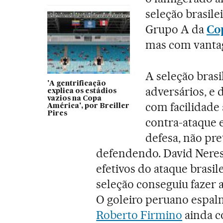
seleção brasile
Grupo A da
Co
mas com vantag
A seleção bras
'A gentrificação
adversários, e 
explica os estádios
vazios na Copa
com facilidade 
América', por Breiller
Pires
contra-ataque 
defesa, não pre
defendendo. David Neres
efetivos do ataque brasi
seleção conseguiu fazer 
O goleiro peruano espalm
Roberto Firmino
ainda c