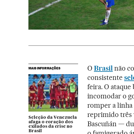
O
Brasil
não co
MAIS INFORMAÇÕES
consistente
se
feira. O ataque
incomodar o go
romper a linha 
reprimido três 
Seleção da Venezuela
Bascuñán — dua
afaga o coração dos
exilados da crise no
Brasil
o famigerado ár