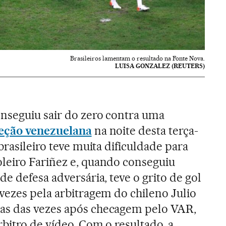
Brasileiros lamentam o resultado na Fonte Nova.
LUISA GONZALEZ (REUTERS)
nseguiu sair do zero contra uma
leção venezuelana
na noite desta terça-
 brasileiro teve muita dificuldade para
leiro Fariñez e, quando conseguiu
de defesa adversária, teve o grito de gol
vezes pela arbitragem do chileno Julio
s das vezes após checagem pelo VAR,
bitro de vídeo. Com o resultado, a