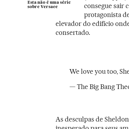
Esta não é uma série
consegue sair c
sobre Versace
protagonista d
elevador do edifício ond
consertado.
We love you too, Sh
— The Big Bang The
As desculpas de Sheldo
inesperado para seus ami