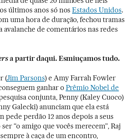
édia de quase 20 milhões de fiéis
os últimos anos só nos
Estados Unidos
.
om uma hora de duração, fechou tramas
 avalanche de comentários nas redes
ers
a partir daqui. Esmiuçamos tudo.
 (
Jim Parsons
) e Amy Farrah Fowler
) conseguem ganhar o
Prêmio Nobel de
esquisa conjunta, Penny (Kaley Cuoco)
nny Galecki) anunciam que ela está
on pede perdão 12 anos depois a seus
 ser “o amigo que vocês merecem”, Raj
, sempre à caça de um encontro,