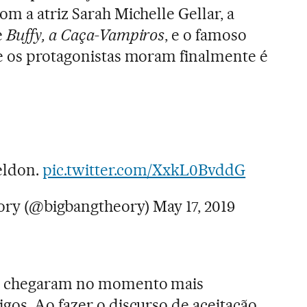
om a atriz Sarah Michelle Gellar, a
e
Buffy, a Caça-Vampiros
, e o famoso
e os protagonistas moram finalmente é
eldon.
pic.twitter.com/XxkL0BvddG
ory (@bigbangtheory)
May 17, 2019
n chegaram no momento mais
gos. Ao fazer o discurso de aceitação