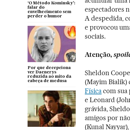
acumular uma m
‘O Método Kominsky’:
espectadores n
falar do
envelhecimento sem
perder o humor
A despedida, c
e provocou uma
sociais.
Atenção,
spoil
Por que decepciona
Sheldon Cooper
ver Daenerys
reduzida ao mito da
(Mayim Bialik
cabeça de medusa
Física
com sua p
e Leonard (Joh
grávida, Sheld
amigos por não
(Kunal Nayyar)