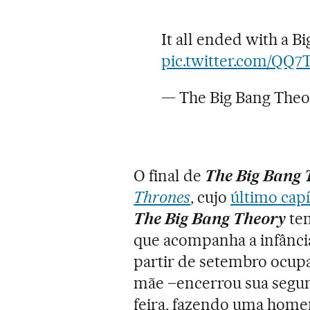
It all ended with a Bi
pic.twitter.com/QQ
— The Big Bang The
O final de
The Big Bang 
Thrones
, cujo
último capí
The Big Bang Theory
tem
que acompanha a infânci
partir de setembro ocupa
mãe –encerrou sua segu
feira, fazendo uma home