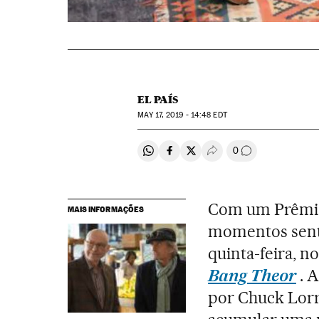
EL PAÍS
MAY
17, 2019 - 14:48
EDT
0
Compartir en Whatsapp
Compartir en Facebook
Compartir en Twitter
Desplegar Redes Soci
Comentários
Com um Prêmio
MAIS INFORMAÇÕES
momentos sentim
quinta-feira, n
Bang Theor
. 
por Chuck Lorr