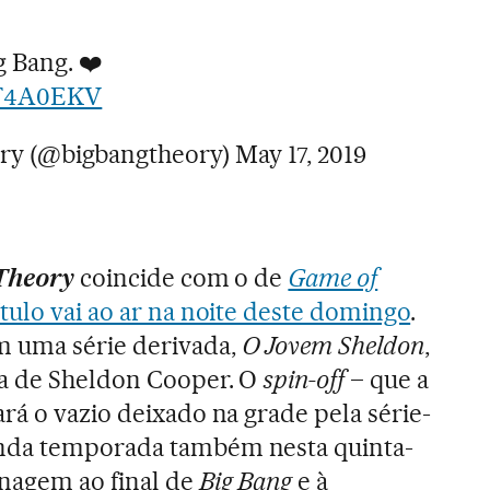
g Bang. ❤️
7T4A0EKV
ory (@bigbangtheory)
May 17, 2019
Theory
coincide com o de
Game of
tulo vai ao ar na noite deste domingo
.
 uma série derivada,
O Jovem Sheldon
,
a de Sheldon Cooper. O
spin-off
– que a
rá o vazio deixado na grade pela série-
nda temporada também nesta quinta-
nagem ao final de
Big Bang
e à