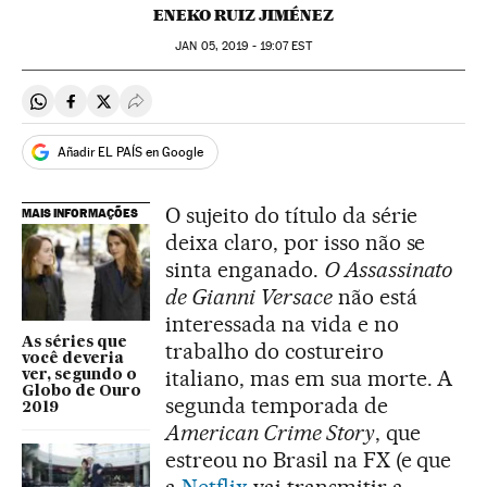
ENEKO RUIZ JIMÉNEZ
JAN
05, 2019 - 19:07
EST
Compartir en Whatsapp
Compartir en Facebook
Compartir en Twitter
Desplegar Redes Sociales
Añadir EL PAÍS en Google
O sujeito do título da série
MAIS INFORMAÇÕES
deixa claro, por isso não se
sinta enganado.
O Assassinato
de Gianni Versace
não está
interessada na vida e no
As séries que
trabalho do costureiro
você deveria
italiano, mas em sua morte. A
ver, segundo o
Globo de Ouro
segunda temporada de
2019
American Crime Story
, que
estreou no Brasil na FX (e que