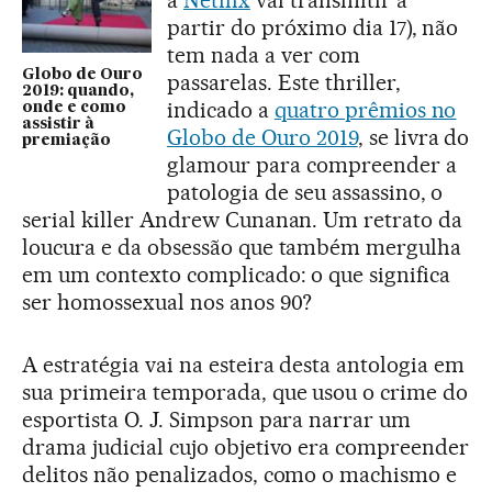
a
Netflix
vai transmitir a
partir do próximo dia 17), não
tem nada a ver com
Globo de Ouro
passarelas. Este thriller,
2019: quando,
indicado a
quatro prêmios no
onde e como
assistir à
Globo de Ouro 2019
, se livra do
premiação
glamour para compreender a
patologia de seu assassino, o
serial killer Andrew Cunanan. Um retrato da
loucura e da obsessão que também mergulha
em um contexto complicado: o que significa
ser homossexual nos anos 90?
A estratégia vai na esteira desta antologia em
sua primeira temporada, que usou o crime do
esportista O. J. Simpson para narrar um
drama judicial cujo objetivo era compreender
delitos não penalizados, como o machismo e