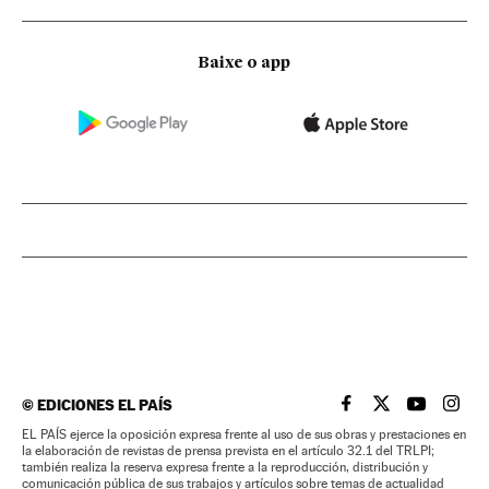
Baixe o app
©
EDICIONES EL PAÍS
EL PAÍS BRASIL EN
EL PAÍS BRASI
EL PAÍS B
EL PA
EL PAÍS ejerce la oposición expresa frente al uso de sus obras y prestaciones en
la elaboración de revistas de prensa prevista en el artículo 32.1 del TRLPI;
también realiza la reserva expresa frente a la reproducción, distribución y
comunicación pública de sus trabajos y artículos sobre temas de actualidad