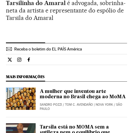
Tarsilinha do Amaral
é advogada, sobrinha-
neta da artista e representante do espólio de
Tarsila do Amaral
Receba o boletim do EL PAÍS América
Opiniao El País Brasil en Twitter
Opiniao El País Brasil en Instagram
Opiniao El País Brasil en Facebook
MAIS INFORMAÇÕES
A mulher que inventou arte
moderna no Brasil chega ao MoMA
SANDRO POZZI
/
TOM C. AVENDAÑO
| NOVA YORK / SÃO
PAULO
Tarsila está no MOMA sem a
sutileza nem o equilíbrio que