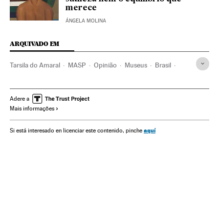
merece
ÁNGELA MOLINA
ARQUIVADO EM
Tarsila do Amaral
MASP
Opinião
Museus
Brasil
Instituições culturais
América do Sul
América Latina
América
Cultura
Adere a
Mais informações
aquí
Si está interesado en licenciar este contenido, pinche