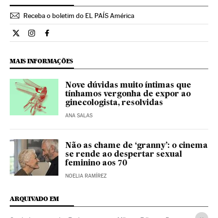
Receba o boletim do EL PAÍS América
Ciencia El País Brasil en Twitter
Ciencia El País Brasil en Instagram
Ciencia El País Brasil en Facebook
MAIS INFORMAÇÕES
Nove dúvidas muito íntimas que
tínhamos vergonha de expor ao
ginecologista, resolvidas
ANA SALAS
Não as chame de ‘granny’: o cinema
se rende ao despertar sexual
feminino aos 70
NOELIA RAMÍREZ
ARQUIVADO EM