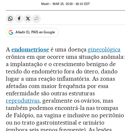
Madri -
MAR
15, 2019 - 16:10
EDT
Compartir en Whatsapp
Compartir en Facebook
Compartir en Twitter
Desplegar Redes Sociales
Añadir EL PAÍS en Google
A
endometriose
é uma doença
ginecológica
crônica em que ocorre uma situação anômala:
a implantação e o crescimento benigno de
tecido do endométrio fora do útero, dando
lugar a uma reação inflamatória. As zonas
afetadas com maior frequência por essa
enfermidade são outras estruturas
reprodutivas
, geralmente os ovários, mas
também podemos encontrá-la nas trompas
de Falópio, na vagina e inclusive no peritônio
ou no trato gastrointestinal e urinário
(embora seja menos frequente). As lesões