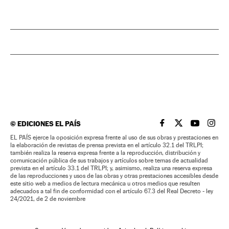
©
EDICIONES EL PAÍS
EL PAÍS BRASIL EN
EL PAÍS BRASI
EL PAÍS B
EL PA
EL PAÍS ejerce la oposición expresa frente al uso de sus obras y prestaciones en
la elaboración de revistas de prensa prevista en el artículo 32.1 del TRLPI;
también realiza la reserva expresa frente a la reproducción, distribución y
comunicación pública de sus trabajos y artículos sobre temas de actualidad
prevista en el artículo 33.1 del TRLPI; y, asimismo, realiza una reserva expresa
de las reproducciones y usos de las obras y otras prestaciones accesibles desde
este sitio web a medios de lectura mecánica u otros medios que resulten
adecuados a tal fin de conformidad con el artículo 67.3 del Real Decreto - ley
24/2021, de 2 de noviembre