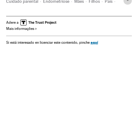
Cuidado parental
Endometriose
Mães
Filhos
Pais
Doenças ginecológicas
Parentesco
Pedagogia
Ginecologia
Família
Infância
Doenças
Adere a
Mais informações
Especialidades médicas
Medicina
Educação
Sociedade
Saúde
Mamas & Papas
aquí
Si está interesado en licenciar este contenido, pinche