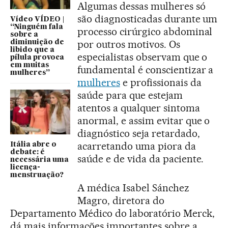
Algumas dessas mulheres só
são diagnosticadas durante um
Vídeo VÍDEO |
“Ninguém fala
processo cirúrgico abdominal
sobre a
por outros motivos. Os
diminuição de
libido que a
especialistas observam que o
pílula provoca
em muitas
fundamental é conscientizar a
mulheres”
mulheres
e profissionais da
saúde para que estejam
atentos a qualquer sintoma
anormal, e assim evitar que o
diagnóstico seja retardado,
acarretando uma piora da
Itália abre o
debate: é
saúde e de vida da paciente.
necessária uma
licença-
menstruação?
A médica Isabel Sánchez
Magro, diretora do
Departamento Médico do laboratório Merck,
dá mais informações importantes sobre a