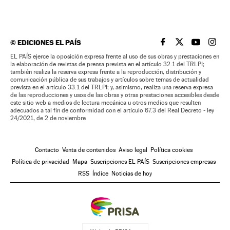
©
EDICIONES EL PAÍS
EL PAÍS BRASIL EN
EL PAÍS BRASI
EL PAÍS B
EL PA
EL PAÍS ejerce la oposición expresa frente al uso de sus obras y prestaciones en
la elaboración de revistas de prensa prevista en el artículo 32.1 del TRLPI;
también realiza la reserva expresa frente a la reproducción, distribución y
comunicación pública de sus trabajos y artículos sobre temas de actualidad
prevista en el artículo 33.1 del TRLPI; y, asimismo, realiza una reserva expresa
de las reproducciones y usos de las obras y otras prestaciones accesibles desde
este sitio web a medios de lectura mecánica u otros medios que resulten
adecuados a tal fin de conformidad con el artículo 67.3 del Real Decreto - ley
24/2021, de 2 de noviembre
Contacto
Venta de contenidos
Aviso legal
Política cookies
Política de privacidad
Mapa
Suscripciones EL PAÍS
Suscripciones empresas
RSS
Índice
Noticias de hoy