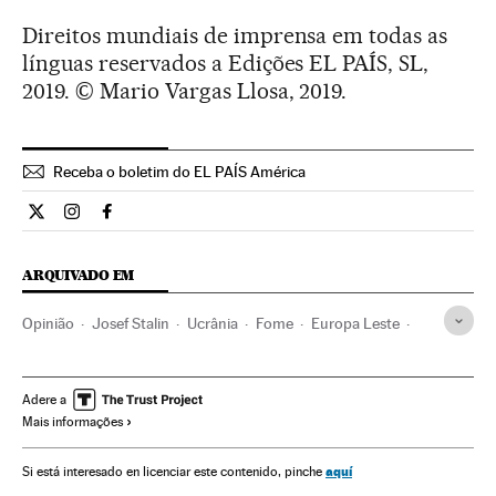
Direitos mundiais de imprensa em todas as
línguas reservados a Edições EL PAÍS, SL,
2019. © Mario Vargas Llosa, 2019.
Receba o boletim do EL PAÍS América
Opiniao El País Brasil en Twitter
Opiniao El País Brasil en Instagram
Opiniao El País Brasil en Facebook
ARQUIVADO EM
Opinião
Josef Stalin
Ucrânia
Fome
Europa Leste
Europa
Problemas sociais
Sociedade
Adere a
Mais informações
aquí
Si está interesado en licenciar este contenido, pinche