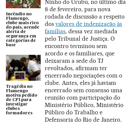
Ninho do Urubu, no último dia
8 de fevereiro, para nova
Incêndio no
rodada de discussão a respeito
Flamengo,
dos
valores de indenização às
clube mais rico
do país, acende
famílias
, dessa vez mediada
alerta de
segurança em
pelo Tribunal de Justiça. O
categorias de
encontro terminou sem
base
acordo e os familiares, que
deixaram a sede do TJ
revoltados, afirmam ter
encerrado negociações com o
clube. Antes, eles já haviam
Tragédia no
encerrado sem consenso uma
Flamengo
motiva pedido
reunião com participação do
de CPI para
Ministério Público, Ministério
investigar
clubes
Público do Trabalho e
formadores
Defensoria do Rio de Janeiro.