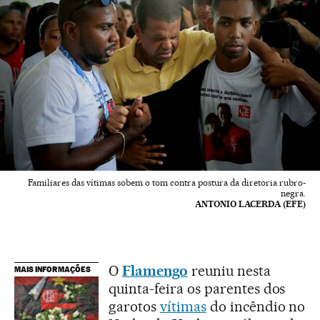
Familiares das vítimas sobem o tom contra postura da diretoria rubro-
negra.
ANTONIO LACERDA (EFE)
O
Flamengo
reuniu nesta
MAIS INFORMAÇÕES
quinta-feira os parentes dos
garotos
vítimas
do incêndio no