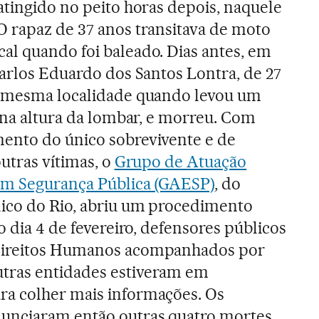
atingido no peito horas depois, naquele
O rapaz de 37 anos transitava de moto
al quando foi baleado. Dias antes, em
Carlos Eduardo dos Santos Lontra, de 27
a mesma localidade quando levou um
, na altura da lombar, e morreu. Com
ento do único sobrevivente e de
outras vítimas, o
Grupo de Atuação
em Segurança Pública (GAESP)
, do
lico do Rio, abriu um procedimento
No dia 4 de fevereiro, defensores públicos
Direitos Humanos acompanhados por
tras entidades estiveram em
a colher mais informações. Os
unciaram então outras quatro mortes