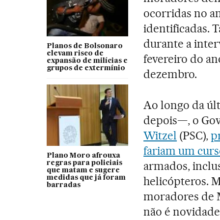
ocorridas no a
identificadas.
durante a inter
Planos de Bolsonaro
elevam risco de
fevereiro do an
expansão de milícias e
grupos de extermínio
dezembro.
Ao longo da ú
depois—, o Gov
Witzel
(PSC),
p
fariam um curs
Plano Moro afrouxa
armados, inclus
regras para policiais
que matam e sugere
medidas que já foram
helicópteros. M
barradas
moradores de 
não é novidade 