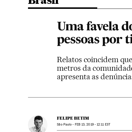
Brasil
Uma favela d
pessoas por t
Relatos coincidem que
metros da comunidade
apresenta as denúnci
FELIPE BETIM
São Paulo -
FEB
13, 2019 - 12:11
EST