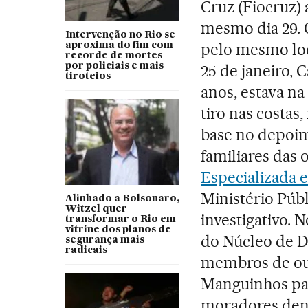
Cruz (Fiocruz) 
mesmo dia 29. 
Intervenção no Rio se
pelo mesmo loc
aproxima do fim com
recorde de mortes
por policiais e mais
25 de janeiro, 
tiroteios
anos, estava n
tiro nas costas
base no depoim
familiares das 
Especializada 
Ministério Púb
Alinhado a Bolsonaro,
Witzel quer
investigativo. 
transformar o Rio em
vitrine dos planos de
do Núcleo de 
segurança mais
radicais
membros de ou
Manguinhos par
moradores den