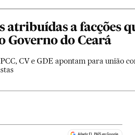
 atribuídas a facções q
 o Governo do Ceará
 PCC, CV e GDE apontam para união co
stas
Añadir EL PAÍS en Google