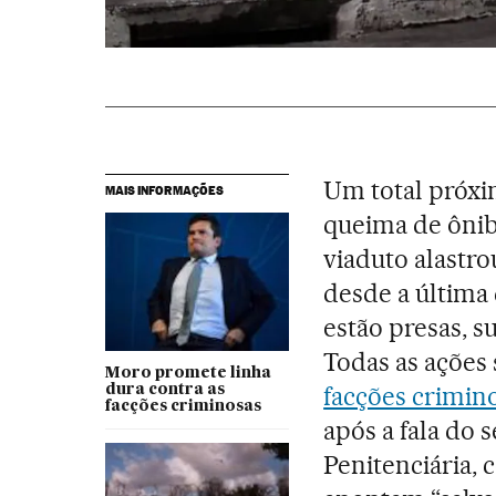
Um total próxi
MAIS INFORMAÇÕES
queima de ônib
viaduto alastr
desde a última
estão presas, s
Todas as ações
Moro promete linha
facções crimin
dura contra as
facções criminosas
após a fala do 
Penitenciária, 