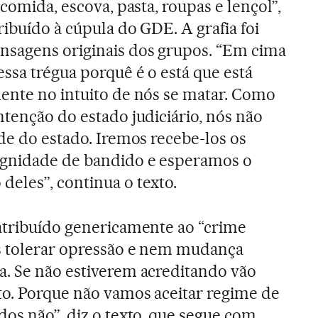
 comida, escova, pasta, roupas e lençol”,
ribuído à cúpula do GDE. A grafia foi
sagens originais dos grupos. “Em cima
ssa trégua porquê é o está que está
ente no intuito de nós se matar. Como
ntenção do estado judiciário, nós não
ade do estado. Iremos recebe-los os
ignidade de bandido e esperamos o
eles”, continua o texto.
atribuído genericamente ao “crime
s tolerar opressão e nem mudança
a. Se não estiverem acreditando vão
to. Porque não vamos aceitar regime de
dos não”, diz o texto, que segue com