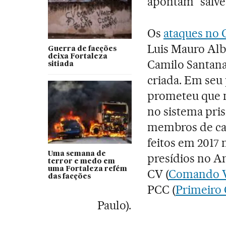
apontam “salve
Os
ataques no 
Luis Mauro Alb
Guerra de facções
deixa Fortaleza
Camilo Santana
sitiada
criada. Em seu 
prometeu que n
no sistema pris
membros de cad
feitos em 2017
Uma semana de
presídios no A
terror e medo em
uma Fortaleza refém
CV (
Comando 
das facções
PCC (
Primeiro
Paulo).