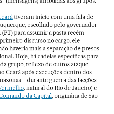
s” (mensagens) atribuídas aos grupos.
Ceará
tiveram início com uma fala de
uquerque, escolhido pelo governador
 (PT) para assumir a pasta recém-
primeiro discurso no cargo, ele
ão haveria mais a separação de presos
ional. Hoje, há cadeias específicas para
a grupo, reflexo de outros ataque
 no Ceará após execuções dentro dos
mazonas – durante guerra das facções
Vermelho
, natural do Rio de Janeiro) e
 Comando da Capital
, originária de São