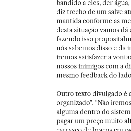
bandido a eles, der água,
diz trecho de um salve at
mantida conforme as men
desta situação vamos dá e
fazendo isso propositalm
nós sabemos disso e da i
iremos satisfazer a vont
nossos inimigos com a d
mesmo feedback do lado d
Outro texto divulgado é 
organizado”. “Não iremo
alguma dentro do sistem
pagar um preço muito al
carrasco de braços cruza