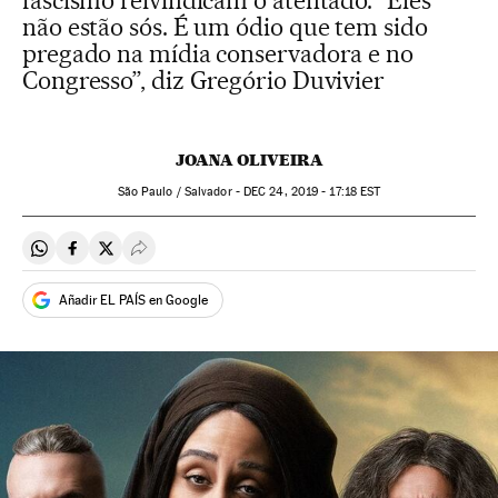
fascismo reivindicam o atentado. “Eles
não estão sós. É um ódio que tem sido
pregado na mídia conservadora e no
Congresso”, diz Gregório Duvivier
JOANA OLIVEIRA
São Paulo / Salvador -
DEC
24, 2019 - 17:18
EST
Compartir en Whatsapp
Compartir en Facebook
Compartir en Twitter
Desplegar Redes Sociales
Añadir EL PAÍS en Google