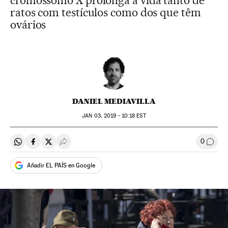
cromossomo X prolonga a vida tanto de
ratos com testículos como dos que têm
ovários
DANIEL MEDIAVILLA
JAN
03, 2019 - 10:18
EST
0
Compartir en Whatsapp
Compartir en Facebook
Compartir en Twitter
Desplegar Redes Sociales
Comen
Añadir EL PAÍS en Google