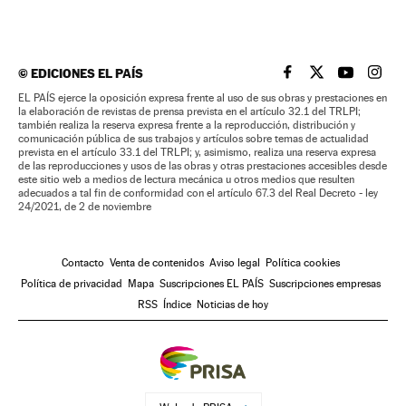
©
EDICIONES EL PAÍS
EL PAÍS BRASIL EN
EL PAÍS BRASI
EL PAÍS B
EL PA
EL PAÍS ejerce la oposición expresa frente al uso de sus obras y prestaciones en
la elaboración de revistas de prensa prevista en el artículo 32.1 del TRLPI;
también realiza la reserva expresa frente a la reproducción, distribución y
comunicación pública de sus trabajos y artículos sobre temas de actualidad
prevista en el artículo 33.1 del TRLPI; y, asimismo, realiza una reserva expresa
de las reproducciones y usos de las obras y otras prestaciones accesibles desde
este sitio web a medios de lectura mecánica u otros medios que resulten
adecuados a tal fin de conformidad con el artículo 67.3 del Real Decreto - ley
24/2021, de 2 de noviembre
Contacto
Venta de contenidos
Aviso legal
Política cookies
Política de privacidad
Mapa
Suscripciones EL PAÍS
Suscripciones empresas
RSS
Índice
Noticias de hoy