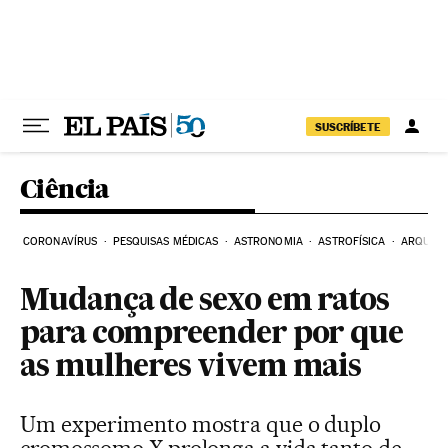
Pular para o conteúdo
SUSCRÍBETE
Ciência
CORONAVÍRUS
PESQUISAS MÉDICAS
ASTRONOMIA
ASTROFÍSICA
ARQUEO
Mudança de sexo em ratos
para compreender por que
as mulheres vivem mais
Um experimento mostra que o duplo