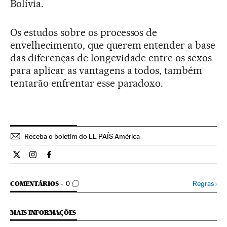
Bolívia.
Os estudos sobre os processos de
envelhecimento, que querem entender a base
das diferenças de longevidade entre os sexos
para aplicar as vantagens a todos, também
tentarão enfrentar esse paradoxo.
Receba o boletim do EL PAÍS América
Ciencia El País Brasil en Twitter
Ciencia El País Brasil en Instagram
Ciencia El País Brasil en Facebook
COMENTÁRIOS
Regras
›
COMENTÁRIOS
0
MAIS INFORMAÇÕES