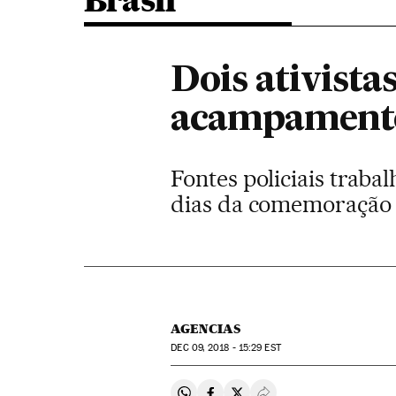
Brasil
Dois ativist
acampamento
Fontes policiais trab
dias da comemoração 
AGENCIAS
DEC
09, 2018 - 15:29
EST