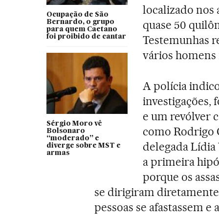
localizado nos 
Ocupação de São
quase 50 quilôm
Bernardo, o grupo
para quem Caetano
foi proibido de cantar
Testemunhas re
vários homens 
A polícia indic
investigações, 
e um revólver c
Sérgio Moro vê
como Rodrigo C
Bolsonaro
“moderado” e
delegada Lídia 
diverge sobre MST e
armas
a primeira hip
porque os assa
se dirigiram diretamente
pessoas se afastassem e 