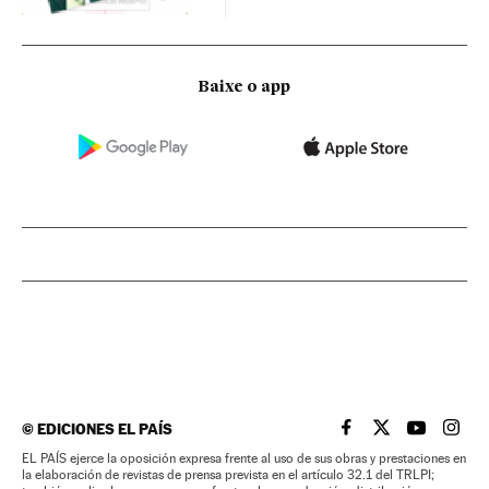
Baixe o app
©
EDICIONES EL PAÍS
EL PAÍS BRASIL EN
EL PAÍS BRASI
EL PAÍS B
EL PA
EL PAÍS ejerce la oposición expresa frente al uso de sus obras y prestaciones en
la elaboración de revistas de prensa prevista en el artículo 32.1 del TRLPI;