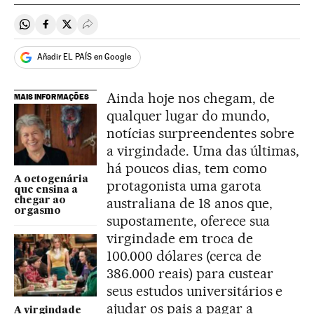
Compartir en Whatsapp
Compartir en Facebook
Compartir en Twitter
Desplegar Redes Sociales
Añadir EL PAÍS en Google
Ainda hoje nos chegam, de
MAIS INFORMAÇÕES
qualquer lugar do mundo,
notícias surpreendentes sobre
a virgindade. Uma das últimas,
há poucos dias, tem como
A octogenária
protagonista uma garota
que ensina a
australiana de 18 anos que,
chegar ao
orgasmo
supostamente, oferece sua
virgindade em troca de
100.000 dólares (cerca de
386.000 reais) para custear
seus estudos universitários e
ajudar os pais a pagar a
A virgindade