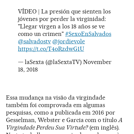
VÍDEO | La presión que sienten los
jóvenes por perder la virginidad:
"Llegar virgen a los 18 años se ve
como un crimen"
#SexoEnSalvados
@salvadostv
@jordievole
https://t.co/T4oRzdwG1U
— laSexta (@laSextaTV)
November
18, 2018
Essa mudança na visão da virgindade
também foi comprovada em algumas
pesquisas, como a publicada em 2016 por
Gesselman, Webster e Garcia com o título
A
Virgindade Perdeu Sua Virtude?
(em inglês).