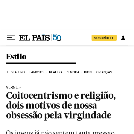
Pular para o conteúdo
SUSCRÍBETE
Estilo
EL VIAJERO
FAMOSOS
REALEZA
S MODA
ICON
CRIANÇAS
VERNE
Coitocentrismo e religião,
dois motivos de nossa
obsessão pela virgindade
Os jovens já não sentem tanta pressão