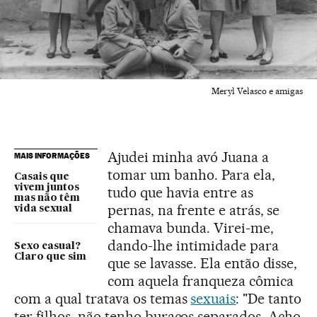
Meryl Velasco e amigas
Ajudei minha avó Juana a
MAIS INFORMAÇÕES
tomar um banho. Para ela,
Casais que
vivem juntos
tudo que havia entre as
mas não têm
pernas, na frente e atrás, se
vida sexual
chamava bunda. Virei-me,
dando-lhe intimidade para
Sexo casual?
Claro que sim
que se lavasse. Ela então disse,
com aquela franqueza cômica
com a qual tratava os temas
sexuais
: "De tanto
ter filhos, não tenho buracos separados. Acho