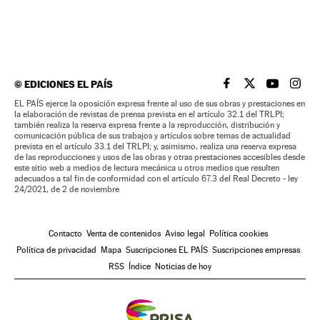
©
EDICIONES EL PAÍS
EL PAÍS BRASIL EN
EL PAÍS BRASI
EL PAÍS B
EL PA
EL PAÍS ejerce la oposición expresa frente al uso de sus obras y prestaciones en
la elaboración de revistas de prensa prevista en el artículo 32.1 del TRLPI;
también realiza la reserva expresa frente a la reproducción, distribución y
comunicación pública de sus trabajos y artículos sobre temas de actualidad
prevista en el artículo 33.1 del TRLPI; y, asimismo, realiza una reserva expresa
de las reproducciones y usos de las obras y otras prestaciones accesibles desde
este sitio web a medios de lectura mecánica u otros medios que resulten
adecuados a tal fin de conformidad con el artículo 67.3 del Real Decreto - ley
24/2021, de 2 de noviembre
Contacto
Venta de contenidos
Aviso legal
Política cookies
Política de privacidad
Mapa
Suscripciones EL PAÍS
Suscripciones empresas
RSS
Índice
Noticias de hoy