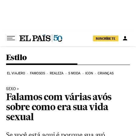
Pular para o conteúdo
SUSCRÍBETE
Estilo
EL VIAJERO
FAMOSOS
REALEZA
S MODA
ICON
CRIANÇAS
SEXO
Falamos com várias avós
sobre como era sua vida
sexual
Se você está aqui é porque sua avó