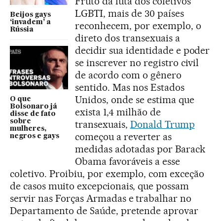
Fruto da luta dos coletivos
LGBTI, mais de 30 países
Beijos gays
‘invadem’ a
reconhecem, por exemplo, o
Rússia
direto dos transexuais a
decidir sua identidade e poder
se inscrever no registro civil
de acordo com o gênero
sentido. Mas nos Estados
Unidos, onde se estima que
O que
Bolsonaro já
exista 1,4 milhão de
disse de fato
sobre
transexuais,
Donald Trump
mulheres,
começou a reverter as
negros e gays
medidas adotadas por Barack
Obama favoráveis a esse
coletivo. Proibiu, por exemplo, com exceção
de casos muito excepcionais, que possam
servir nas Forças Armadas e trabalhar no
Departamento de Saúde, pretende aprovar