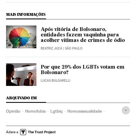
MAIS INFORMAÇÕES
Após vitória de Bolsonaro,
entidades fazem vaquinha para
acolher vítimas de crimes de ódio
BEATRIZ JUCÁ
| SÃO PAULO
Por que 29% dos LGBTs votam em
Bolsonaro?
LUCAS BULGARELLI
ARQUIVADO EM
Opinião
Homofobia
Lgtbiq
Homossexualidade
Orientação sexual
Grupos sociais
Delitos ódio
Sexualidade
Preconceitos
Delitos
Problemas sociais
Adere a