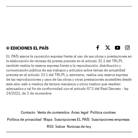
©
EDICIONES EL PAÍS
EL PAÍS BRASIL EN
EL PAÍS BRASI
EL PAÍS B
EL PA
EL PAÍS ejerce la oposición expresa frente al uso de sus obras y prestaciones en
la elaboración de revistas de prensa prevista en el artículo 32.1 del TRLPI;
también realiza la reserva expresa frente a la reproducción, distribución y
comunicación pública de sus trabajos y artículos sobre temas de actualidad
prevista en el artículo 33.1 del TRLPI; y, asimismo, realiza una reserva expresa
de las reproducciones y usos de las obras y otras prestaciones accesibles desde
este sitio web a medios de lectura mecánica u otros medios que resulten
adecuados a tal fin de conformidad con el artículo 67.3 del Real Decreto - ley
24/2021, de 2 de noviembre
Contacto
Venta de contenidos
Aviso legal
Política cookies
Política de privacidad
Mapa
Suscripciones EL PAÍS
Suscripciones empresas
RSS
Índice
Noticias de hoy