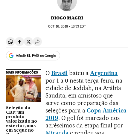
DIOGO MAGRI
OCT
16, 2018 - 16:33
EDT
Compartir en Whatsapp
Compartir en Facebook
Compartir en Twitter
Desplegar Redes Sociales
Añadir EL PAÍS en Google
O
Brasil
bateu a
Argentina
MAIS INFORMAÇÕES
por 1 a 0 nesta terça-feira, na
cidade de Jeddah, na Arábia
Saudita, em amistoso que
serve como preparação das
Seleção da
seleções para a
Copa América
CBF: um
2019
. O gol foi marcado nos
produto
valorizado no
acréscimos da etapa final por
exterior, mas
em xeque no
Miranda
e rendeu aos