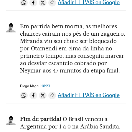
Añadir EL PAÍS en Google
Compartir en Whatsapp
Compartir en Facebook
Compartir en Twitter
Desplegar Redes Sociales
Em partida bem morna, as melhores
chances caíram nos pés de um zagueiro.
Miranda viu seu chute ser bloqueado
por Otamendi em cima da linha no
primeiro tempo, mas conseguiu marcar
ao desviar escanteio cobrado por
Neymar aos 47 minutos da etapa final.
Diogo Magri
16:23
Añadir EL PAÍS en Google
Compartir en Whatsapp
Compartir en Facebook
Compartir en Twitter
Desplegar Redes Sociales
Fim de partida!
O Brasil venceu a
Argentina por 1 a 0 na Arábia Saudita.