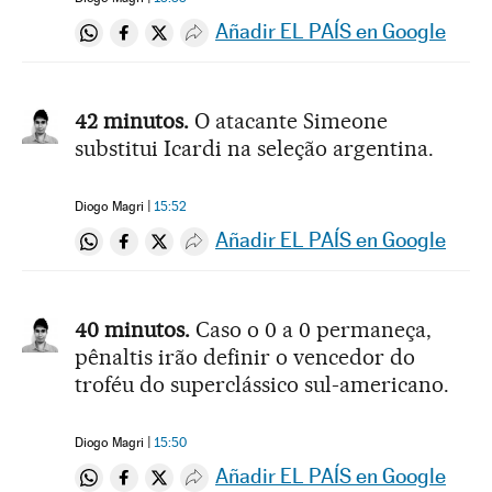
Añadir EL PAÍS en Google
Compartir en Whatsapp
Compartir en Facebook
Compartir en Twitter
Desplegar Redes Sociales
42 minutos.
O atacante Simeone
substitui Icardi na seleção argentina.
Diogo Magri
15:52
Añadir EL PAÍS en Google
Compartir en Whatsapp
Compartir en Facebook
Compartir en Twitter
Desplegar Redes Sociales
40 minutos.
Caso o 0 a 0 permaneça,
pênaltis irão definir o vencedor do
troféu do superclássico sul-americano.
Diogo Magri
15:50
Añadir EL PAÍS en Google
Compartir en Whatsapp
Compartir en Facebook
Compartir en Twitter
Desplegar Redes Sociales