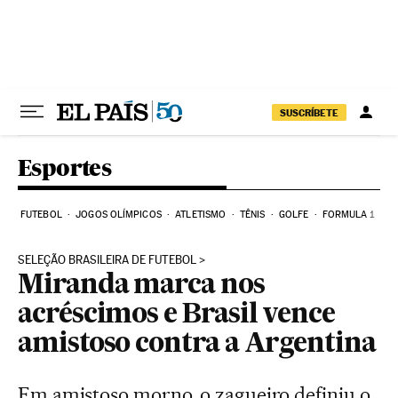
Pular para o conteúdo
SUSCRÍBETE
Esportes
FUTEBOL
JOGOS OLÍMPICOS
ATLETISMO
TÊNIS
GOLFE
FORMULA 1
SELEÇÃO BRASILEIRA DE FUTEBOL
Miranda marca nos
acréscimos e Brasil vence
amistoso contra a Argentina
Em amistoso morno, o zagueiro definiu o