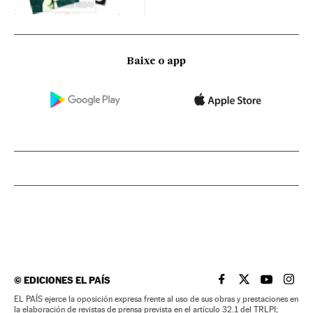
Baixe o app
©
EDICIONES EL PAÍS
EL PAÍS BRASIL EN
EL PAÍS BRASI
EL PAÍS B
EL PA
EL PAÍS ejerce la oposición expresa frente al uso de sus obras y prestaciones en
la elaboración de revistas de prensa prevista en el artículo 32.1 del TRLPI;