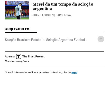
Messi dá um tempo da seleção
argentina
JUAN I. IRIGOYEN
| BARCELONA
ARQUIVADO EM
Seleção Brasileira Futebol
Seleção Argentina Futebol
Adenor Bacchi 'Tite'
Seleção Brasileira
Neymar
Seleções esportivas
Brasil
Futebol
América do Sul
Adere a
Mais informações
América Latina
América
Esportes
aquí
Si está interesado en licenciar este contenido, pinche