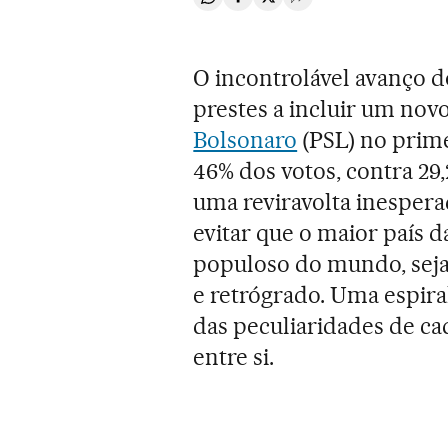
Compartir en Whatsapp
Compartir en Facebook
Compartir en Twitter
Desplegar Redes Soci
O incontrolável avanço d
prestes a incluir um novo
Bolsonaro
(PSL) no prime
46% dos votos, contra 29
uma reviravolta inesper
evitar que o maior país d
populoso do mundo, seja
e retrógrado. Uma espiral
das peculiaridades de ca
entre si.