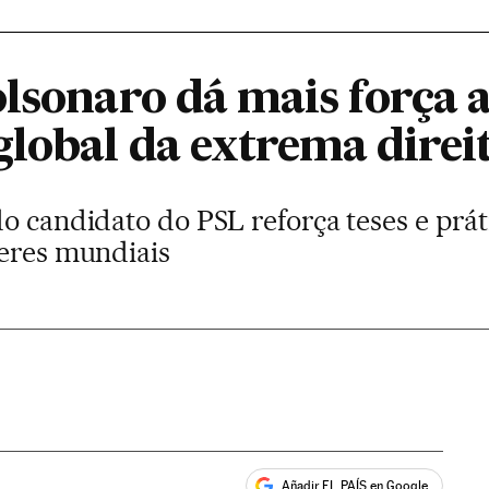
olsonaro dá mais força 
global da extrema direi
o candidato do PSL reforça teses e prát
deres mundiais
Añadir EL PAÍS en Google