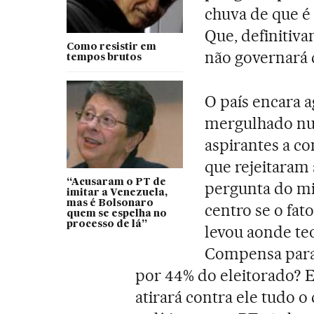
chuva de que é 
Que, definitiva
Como resistir em
não governará d
tempos brutos
O país encara a
mergulhado num
aspirantes a c
que rejeitaram 
“Acusaram o PT de
pergunta do mi
imitar a Venezuela,
mas é Bolsonaro
centro se o fat
quem se espelha no
processo de lá”
levou aonde te
Compensa para 
por 44% do eleitorado? E
atirará contra ele tudo o