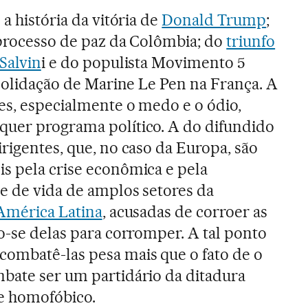
 a história da vitória de
Donald Trump
;
o processo de paz da Colômbia; do
triunfo
 Salvin
i e do populista Movimento 5
nsolidação de Marine Le Pen na França. A
es, especialmente o medo e o ódio,
quer programa político. A do difundido
rigentes, que, no caso da Europa, são
s pela crise econômica e pela
e de vida de amplos setores da
América Latina
, acusadas de corroer as
do-se delas para corromper. A tal ponto
combatê-las pesa mais que o fato de o
bate ser um partidário da ditadura
a e homofóbico.