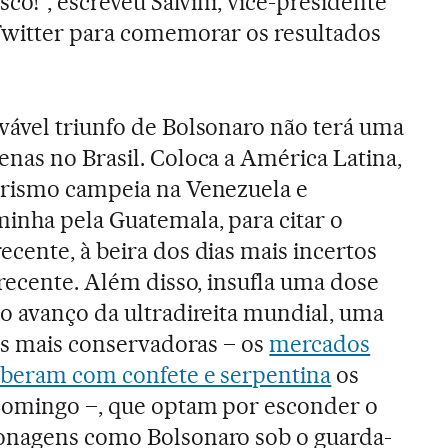
sco!", escreveu Salvini, vice-presidente
Twitter para comemorar os resultados
vável triunfo de Bolsonaro não terá uma
nas no Brasil. Coloca a América Latina,
arismo campeia na Venezuela e
minha pela Guatemala, para citar o
cente, à beira dos dias mais incertos
 recente. Além disso, insufla uma dose
o avanço da ultradireita mundial, uma
tes mais conservadoras – os
mercados
ceberam com confete e serpentina
os
domingo –, que optam por esconder o
onagens como Bolsonaro sob o guarda-