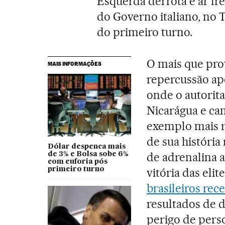
Esquerda derrota e ar fre
do Governo italiano, no 
do primeiro turno.
O mais que pro
MAIS INFORMAÇÕES
repercussão ape
onde o autorit
Nicarágua e ca
exemplo mais re
de sua história
Dólar despenca mais
de adrenalina a
de 3% e Bolsa sobe 6%
com euforia pós
primeiro turno
vitória das eli
brasileiros re
resultados de 
perigo de pers