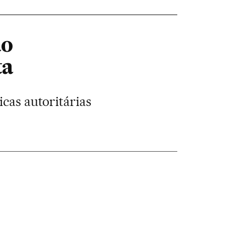
ao
ta
icas autoritárias