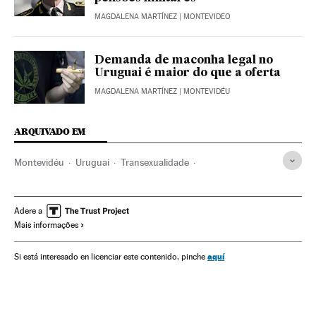
MAGDALENA MARTÍNEZ
| MONTEVIDEO
Demanda de maconha legal no
Uruguai é maior do que a oferta
MAGDALENA MARTÍNEZ
| MONTEVIDÉU
ARQUIVADO EM
Montevidéu
Uruguai
Transexualidade
Identidade sexual
América do Sul
América Latina
Sexualidade
América
Sociedade
Adere a
Mais informações
aquí
Si está interesado en licenciar este contenido, pinche