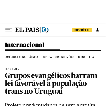
Pular para o conteúdo
SUSCRÍBETE
Internacional
AMÉRICA LATINA
ÁFRICA
EUROPA
ORIENTE MÉDIO
CHINA
EUA
URUGUAI
Grupos evangélicos barram
lei favorável à população
trans no Uruguai
Projeto prevê mudança de sexo gratuita,