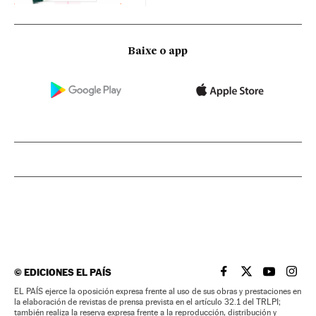
Baixe o app
©
EDICIONES EL PAÍS
EL PAÍS BRASIL EN
EL PAÍS BRASI
EL PAÍS B
EL PA
EL PAÍS ejerce la oposición expresa frente al uso de sus obras y prestaciones en
la elaboración de revistas de prensa prevista en el artículo 32.1 del TRLPI;
también realiza la reserva expresa frente a la reproducción, distribución y