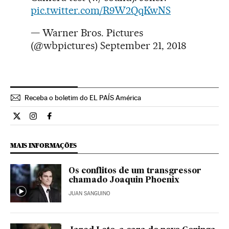
pic.twitter.com/R9W2QqKwNS
— Warner Bros. Pictures
(@wbpictures)
September 21, 2018
Receba o boletim do EL PAÍS América
Cultura El País Brasil en Twitter
Cultura El País Brasil en Instagram
Cultura El País Brasil en Facebook
MAIS INFORMAÇÕES
Os conflitos de um transgressor
chamado Joaquin Phoenix
JUAN SANGUINO