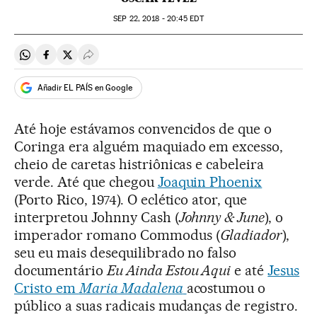
SEP
22, 2018 - 20:45
EDT
Compartir en Whatsapp
Compartir en Facebook
Compartir en Twitter
Desplegar Redes Sociales
Añadir EL PAÍS en Google
Até hoje estávamos convencidos de que o
Coringa era alguém maquiado em excesso,
cheio de caretas histriônicas e cabeleira
verde. Até que chegou
Joaquin Phoenix
(Porto Rico, 1974). O eclético ator, que
interpretou Johnny Cash (
Johnny & June
), o
imperador romano Commodus (
Gladiador
),
seu eu mais desequilibrado no falso
documentário
Eu Ainda Estou Aqui
e até
Jesus
Cristo em
Maria Madalena
acostumou o
público a suas radicais mudanças de registro.