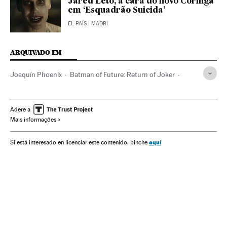
Jared Leto, a cara do novo Coringa
em ‘Esquadrão Suicida’
EL PAÍS
| MADRI
ARQUIVADO EM
Joaquín Phoenix
Batman of Future: Return of Joker
Hollywood
Cinema dos Estados Unidos
Indústria Cinematográfica
Cinema
Adere a
Mais informações
aquí
Si está interesado en licenciar este contenido, pinche