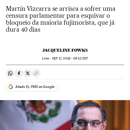
Martín Vizcarra se arrisca a sofrer uma
censura parlamentar para esquivar o
bloqueio da maioria fujimorista, que já
dura 40 dias
JACQUELINE FOWKS
Lima -
SEP
17, 2018 - 09:10
EDT
Compartir en Whatsapp
Compartir en Facebook
Compartir en Twitter
Desplegar Redes Sociales
Añadir EL PAÍS en Google