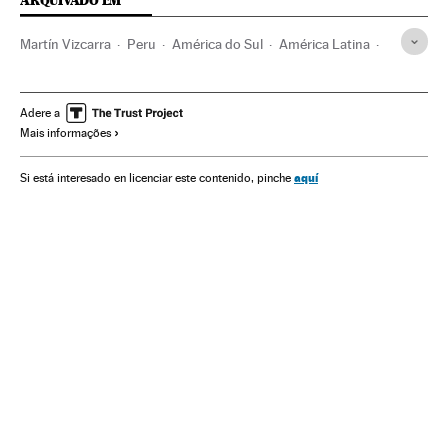
ARQUIVADO EM
Martín Vizcarra
Peru
América do Sul
América Latina
América
Política
Justiça
Adere a
Mais informações
aquí
Si está interesado en licenciar este contenido, pinche