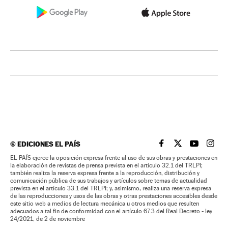
©
EDICIONES EL PAÍS
EL PAÍS BRASIL EN
EL PAÍS BRASI
EL PAÍS B
EL PA
EL PAÍS ejerce la oposición expresa frente al uso de sus obras y prestaciones en
la elaboración de revistas de prensa prevista en el artículo 32.1 del TRLPI;
también realiza la reserva expresa frente a la reproducción, distribución y
comunicación pública de sus trabajos y artículos sobre temas de actualidad
prevista en el artículo 33.1 del TRLPI; y, asimismo, realiza una reserva expresa
de las reproducciones y usos de las obras y otras prestaciones accesibles desde
este sitio web a medios de lectura mecánica u otros medios que resulten
adecuados a tal fin de conformidad con el artículo 67.3 del Real Decreto - ley
24/2021, de 2 de noviembre