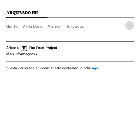
ARQUIVADO EM
Gente
Viola Davis
Atrizes
Hollywood
Cinema dos Estados Unidos
Famosos
Indústria Cinematográfica
Cinema
Adere a
Mais informações
aquí
Si está interesado en licenciar este contenido, pinche