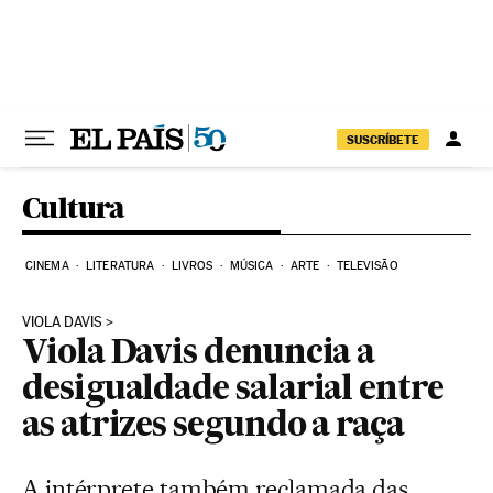
Pular para o conteúdo
SUSCRÍBETE
Cultura
CINEMA
LITERATURA
LIVROS
MÚSICA
ARTE
TELEVISÃO
VIOLA DAVIS
Viola Davis denuncia a
desigualdade salarial entre
as atrizes segundo a raça
A intérprete também reclamada das