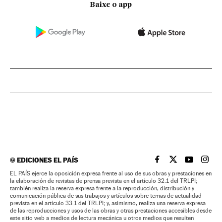
Baixe o app
©
EDICIONES EL PAÍS
EL PAÍS BRASIL EN
EL PAÍS BRASI
EL PAÍS B
EL PA
EL PAÍS ejerce la oposición expresa frente al uso de sus obras y prestaciones en
la elaboración de revistas de prensa prevista en el artículo 32.1 del TRLPI;
también realiza la reserva expresa frente a la reproducción, distribución y
comunicación pública de sus trabajos y artículos sobre temas de actualidad
prevista en el artículo 33.1 del TRLPI; y, asimismo, realiza una reserva expresa
de las reproducciones y usos de las obras y otras prestaciones accesibles desde
este sitio web a medios de lectura mecánica u otros medios que resulten