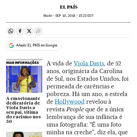
EL PAÍS
Madri -
SEP
10, 2018 - 15:23
EDT
Compartir en Whatsapp
Compartir en Facebook
Compartir en Twitter
Desplegar Redes Sociales
Añadir EL PAÍS en Google
A vida de
Viola Davis
, de 52
MAIS INFORMAÇÕES
anos, originária da Carolina
de Sul, nos Estados Unidos, foi
permeada de carências e
pobreza. Há um ano, a estrela
A emocionante
de
Hollywood
revelou à
dedicatória de
revista
People
que de a única
Viola Davis a
seu pai, vítima
lembrança de sua infância é
do racismo nos
50
uma fotografia: "É uma foto
minha na creche”, diz ela, que