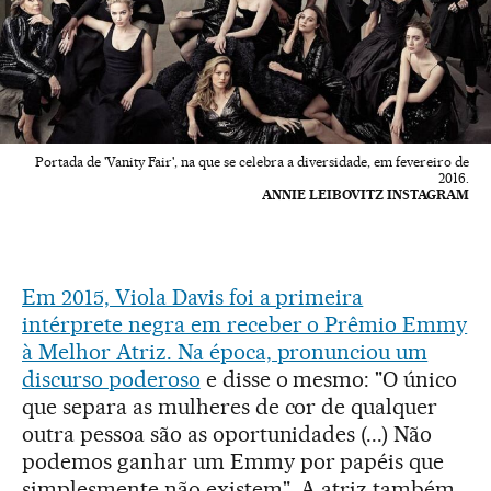
Portada de 'Vanity Fair', na que se celebra a diversidade, em fevereiro de
2016.
ANNIE LEIBOVITZ INSTAGRAM
Em 2015, Viola Davis foi a primeira
intérprete negra em receber o Prêmio Emmy
à Melhor Atriz. Na época, pronunciou um
discurso poderoso
e disse o mesmo: "O único
que separa as mulheres de cor de qualquer
outra pessoa são as oportunidades (...) Não
podemos ganhar um Emmy por papéis que
simplesmente não existem". A atriz também