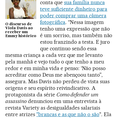
conta que
sua família nunca
teve suficiente dinheiro para
poder comprar uma câmera
fotográfica
. “Nessa imagem
O discurso de
tenho uma expressão que não
Viola Davis ao
receber um
é um sorriso, mas também não
Emmy histórico
estou franzindo a testa. E juro
que continuo sendo essa
mesma criança a cada vez que me levanto
pela manhã e vejo tudo o que tenho a meu
redor e em minha vida e penso: ‘Não posso
acreditar como Deus me abençoou tanto”,
assegura. Mas Davis não perdeu de vista suas
origens e seu espírito reivindicativo. A
protagonista da série
Como defender um
assassino
denunciou em uma entrevista à
revista Variety as desigualdades salariais
entre atrizes
"brancas e as que não o são
". Ela