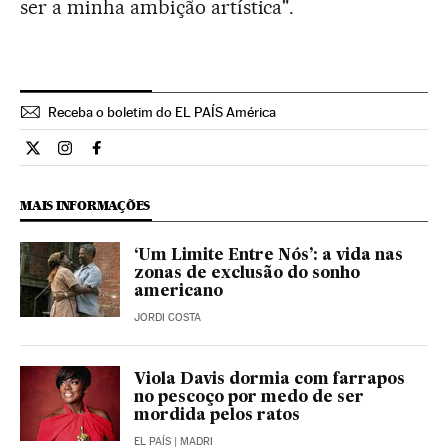
ser a minha ambição artística".
Receba o boletim do EL PAÍS América
Cultura El País Brasil en Twitter
Cultura El País Brasil en Instagram
Cultura El País Brasil en Facebook
MAIS INFORMAÇÕES
‘Um Limite Entre Nós’: a vida nas
zonas de exclusão do sonho
americano
JORDI COSTA
Viola Davis dormia com farrapos
no pescoço por medo de ser
mordida pelos ratos
EL PAÍS
| MADRI