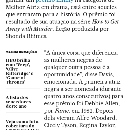
Melhor Atriz em drama, está entre aqueles
que entraram para a história. O prêmio foi
resultado de sua atuação na série
How to Get
Away with Murder
, ficção produzida por
Shonda Rhimes.
"A única coisa que diferencia
MAIS INFORMAÇÕES
as mulheres negras de
HBO brilha
com ‘Veep’,
qualquer outra pessoa é a
‘Olive
oportunidade", disse Davis,
Kitteridge’ e
‘Game of
emocionada. A primeira atriz
Thrones’
negra a ser nomeada (durante
quatro anos consecutivos) para
A lista dos
esse prêmio foi Debbie Allen,
vencedores
deste ano
por
Fame,
em 1982. Depois
dela vieram Alfre Woodard,
Veja como foi a
Cicely Tyson, Regina Taylor,
cobertura do