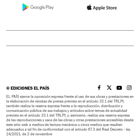
©
EDICIONES EL PAÍS
EL PAÍS BRASIL EN
EL PAÍS BRASI
EL PAÍS B
EL PA
EL PAÍS ejerce la oposición expresa frente al uso de sus obras y prestaciones en
la elaboración de revistas de prensa prevista en el artículo 32.1 del TRLPI;
también realiza la reserva expresa frente a la reproducción, distribución y
comunicación pública de sus trabajos y artículos sobre temas de actualidad
prevista en el artículo 33.1 del TRLPI; y, asimismo, realiza una reserva expresa
de las reproducciones y usos de las obras y otras prestaciones accesibles desde
este sitio web a medios de lectura mecánica u otros medios que resulten
adecuados a tal fin de conformidad con el artículo 67.3 del Real Decreto - ley
24/2021, de 2 de noviembre