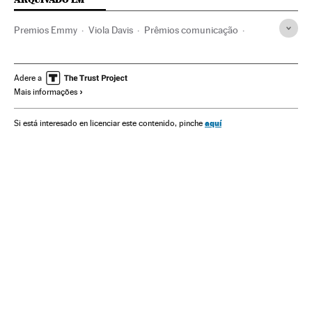
Premios Emmy
Viola Davis
Prêmios comunicação
Netflix
HBO
Jornalismo
Plataformas digitales
IPTV
Televisor
Internet
Meios comunicação
Empresas
Adere a
Mais informações
Comunicação
Economia
Telecomunicações
Comunicações
Prêmios
Eventos
Sociedade
aquí
Si está interesado en licenciar este contenido, pinche