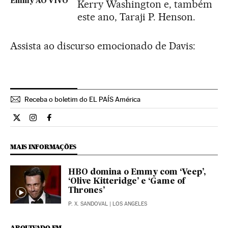
Emmy AO VIVO
Kerry Washington e, também
este ano, Taraji P. Henson.
Assista ao discurso emocionado de Davis:
Receba o boletim do EL PAÍS América
Cultura El País Brasil en Twitter
Cultura El País Brasil en Instagram
Cultura El País Brasil en Facebook
MAIS INFORMAÇÕES
HBO domina o Emmy com ‘Veep’,
‘Olive Kitteridge’ e ‘Game of
Thrones’
P. X. SANDOVAL
| LOS ANGELES
ARQUIVADO EM