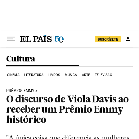
Pular para o conteúdo
SUSCRÍBETE
Cultura
CINEMA
LITERATURA
LIVROS
MÚSICA
ARTE
TELEVISÃO
PRÊMIOS EMMY
O discurso de Viola Davis ao
receber um Prêmio Emmy
histórico
"A única coisa que diferencia as mulheres