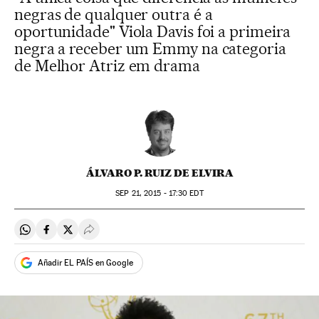
negras de qualquer outra é a
oportunidade" Viola Davis foi a primeira
negra a receber um Emmy na categoria
de Melhor Atriz em drama
ÁLVARO P. RUIZ DE ELVIRA
SEP
21, 2015 - 17:30
EDT
Compartir en Whatsapp
Compartir en Facebook
Compartir en Twitter
Desplegar Redes Sociales
Añadir EL PAÍS en Google