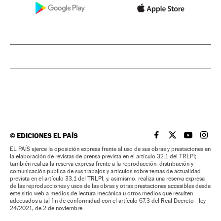
©
EDICIONES EL PAÍS
EL PAÍS BRASIL EN
EL PAÍS BRASI
EL PAÍS B
EL PA
EL PAÍS ejerce la oposición expresa frente al uso de sus obras y prestaciones en
la elaboración de revistas de prensa prevista en el artículo 32.1 del TRLPI;
también realiza la reserva expresa frente a la reproducción, distribución y
comunicación pública de sus trabajos y artículos sobre temas de actualidad
prevista en el artículo 33.1 del TRLPI; y, asimismo, realiza una reserva expresa
de las reproducciones y usos de las obras y otras prestaciones accesibles desde
este sitio web a medios de lectura mecánica u otros medios que resulten
adecuados a tal fin de conformidad con el artículo 67.3 del Real Decreto - ley
24/2021, de 2 de noviembre