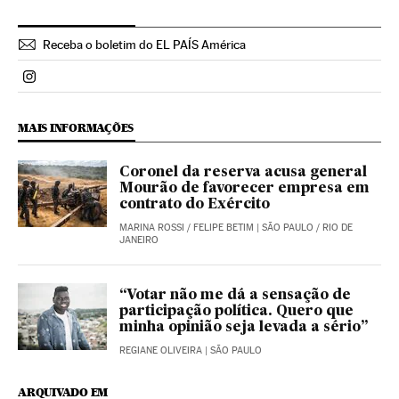
Receba o boletim do EL PAÍS América
Politica El País Brasil en Instagram
MAIS INFORMAÇÕES
Coronel da reserva acusa general
Mourão de favorecer empresa em
contrato do Exército
MARINA ROSSI
/
FELIPE BETIM
| SÃO PAULO / RIO DE
JANEIRO
“Votar não me dá a sensação de
participação política. Quero que
minha opinião seja levada a sério”
REGIANE OLIVEIRA
| SÃO PAULO
ARQUIVADO EM