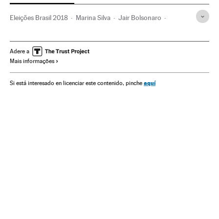
Eleições Brasil 2018
Marina Silva
Jair Bolsonaro
Cabo Daciolo
Debates Eleitorais
Eleições Brasil
Atos eleitorais
Geraldo Alckmin
Governadores
Adere a
Mais informações
Governos estaduais
Eleições
Administração Estado
Política
Administração pública
Eleições 2018
aquí
Si está interesado en licenciar este contenido, pinche