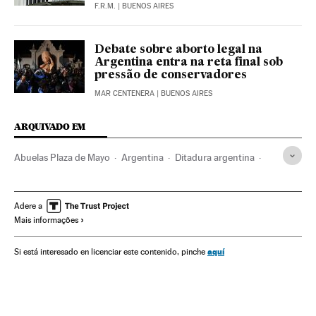
F.R.M.
| BUENOS AIRES
Debate sobre aborto legal na
Argentina entra na reta final sob
pressão de conservadores
MAR CENTENERA
| BUENOS AIRES
ARQUIVADO EM
Abuelas Plaza de Mayo
Argentina
Ditadura argentina
Ditadura militar
Direitos humanos
Movimentos sociais
Ditadura
América do Sul
América Latina
Adere a
Mais informações
História contemporânea
América
História
Política
Sociedade
aquí
Si está interesado en licenciar este contenido, pinche