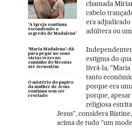
chamada Miriam
cabelo trançado
era adjudicado
'A Igreja continua
adúltera ou uma
escondendo o
segredo de Madalena'
Independenteme
‘Maria Madalena’: dá
para pegar no sono
estigma do qua
várias vezes no
caminho do Messias
livrá-la, “Mari
até Jerusalém
tanto econômi
O mistério do papiro
porque era um
da mulher de Jesus
continua sem ser
porque, apesar
revelado
religiosa estri
Jesus”, considera Ristin
acima de tudo “um model