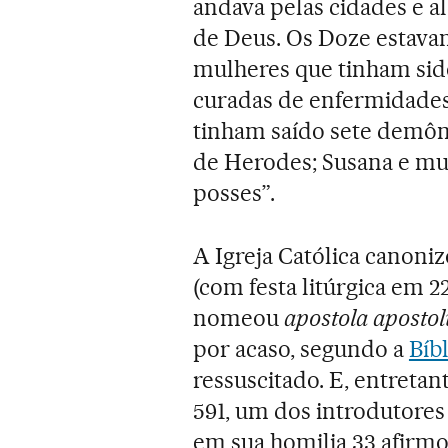
andava pelas cidades e a
de Deus. Os Doze estav
mulheres que tinham sido
curadas de enfermidades
tinham saído sete demôn
de Herodes; Susana e mui
posses”.
A Igreja Católica canoni
(com festa litúrgica em 2
nomeou
apostola aposto
por acaso, segundo a
Bíbl
ressuscitado. E, entretan
591, um dos introdutores 
em sua homilia 33 afirmo