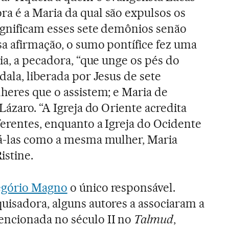
a é a Maria da qual são expulsos os
ignificam esses sete demônios senão
sa afirmação, o sumo pontífice fez uma
ia, a pecadora, “que unge os pés do
ala, liberada por Jesus de sete
heres que o assistem; e Maria de
Lázaro. “A Igreja do Oriente acredita
ferentes, enquanto a Igreja do Ocidente
cá-las como a mesma mulher, Maria
istine.
egório Magno
o único responsável.
uisadora, alguns autores a associaram a
ncionada no século II no
Talmud
,