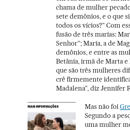
chama de mulher pecador
sete demônios, e o que s
todos os vícios?” Com es
fusão de três marias: Mar
Senhor”; Maria, a de Magd
demônios, e entre as mul
Betânia, irmã de Marta e 
que são três mulheres di
crê firmemente identifi
Madalena”, diz Jennifer R
Mas não foi
Gr
MAIS INFORMAÇÕES
Segundo a pesq
uma mulher me