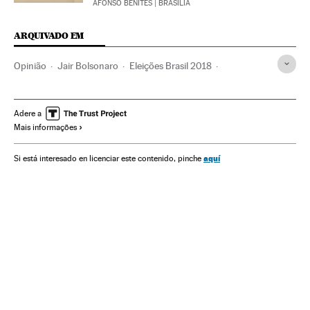
AFONSO BENITES
| BRASÍLIA
ARQUIVADO EM
Opinião
Jair Bolsonaro
Eleições Brasil 2018
Eleições Brasil
Brasil
América do Sul
América Latina
Eleições
América
Política
Adere a
Mais informações
aquí
Si está interesado en licenciar este contenido, pinche