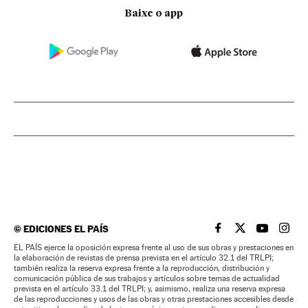
Baixe o app
©
EDICIONES EL PAÍS
EL PAÍS BRASIL EN
EL PAÍS BRASI
EL PAÍS B
EL PA
EL PAÍS ejerce la oposición expresa frente al uso de sus obras y prestaciones en
la elaboración de revistas de prensa prevista en el artículo 32.1 del TRLPI;
también realiza la reserva expresa frente a la reproducción, distribución y
comunicación pública de sus trabajos y artículos sobre temas de actualidad
prevista en el artículo 33.1 del TRLPI; y, asimismo, realiza una reserva expresa
de las reproducciones y usos de las obras y otras prestaciones accesibles desde