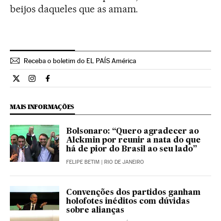
beijos daqueles que as amam.
Receba o boletim do EL PAÍS América
Opiniao El País Brasil en Twitter
Opiniao El País Brasil en Instagram
Opiniao El País Brasil en Facebook
MAIS INFORMAÇÕES
Bolsonaro: “Quero agradecer ao
Alckmin por reunir a nata do que
há de pior do Brasil ao seu lado”
FELIPE BETIM
| RIO DE JANEIRO
Convenções dos partidos ganham
holofotes inéditos com dúvidas
sobre alianças