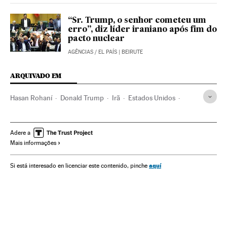
“Sr. Trump, o senhor cometeu um
erro”, diz líder iraniano após fim do
pacto nuclear
AGÊNCIAS
/
EL PAÍS
| BEIRUTE
ARQUIVADO EM
Hasan Rohaní
Donald Trump
Irã
Estados Unidos
América do Norte
Oriente médio
Ásia
América
Adere a
Mais informações
aquí
Si está interesado en licenciar este contenido, pinche