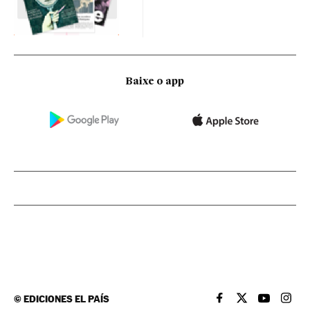
Baixe o app
©
EDICIONES EL PAÍS
EL PAÍS BRASIL EN
EL PAÍS BRASI
EL PAÍS B
EL PA