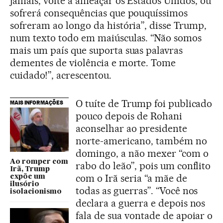
jamais, volte a ameaçar os Estados Unidos, ou
sofrerá consequências que pouquíssimos
sofreram ao longo da história”, disse Trump,
num texto todo em maiúsculas. “Não somos
mais um país que suporta suas palavras
dementes de violência e morte. Tome
cuidado!”, acrescentou.
O tuíte de Trump foi publicado
MAIS INFORMAÇÕES
pouco depois de Rohani
aconselhar ao presidente
norte-americano, também no
domingo, a não mexer “com o
Ao romper com
rabo do leão”, pois um conflito
Irã, Trump
com o Irã seria “a mãe de
expõe um
ilusório
todas as guerras”. “Você nos
isolacionismo
declara a guerra e depois nos
fala de sua vontade de apoiar o