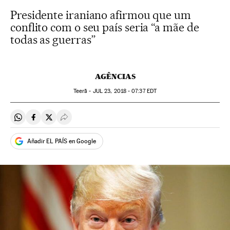
Presidente iraniano afirmou que um
conflito com o seu país seria “a mãe de
todas as guerras”
AGÊNCIAS
Teerã -
JUL
23, 2018 - 07:37
EDT
Compartir en Whatsapp
Compartir en Facebook
Compartir en Twitter
Desplegar Redes Sociales
Añadir EL PAÍS en Google