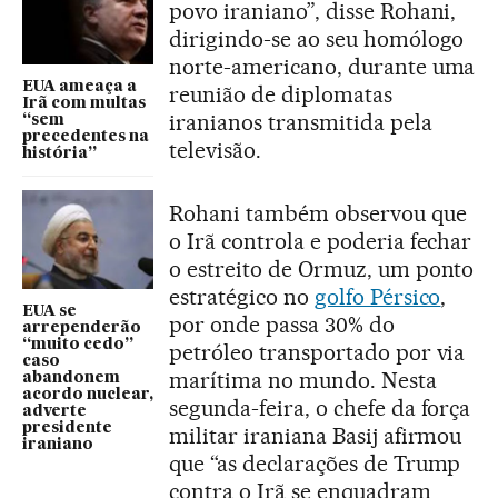
povo iraniano”, disse Rohani,
dirigindo-se ao seu homólogo
norte-americano, durante uma
EUA ameaça a
reunião de diplomatas
Irã com multas
iranianos transmitida pela
“sem
precedentes na
televisão.
história”
Rohani também observou que
o Irã controla e poderia fechar
o estreito de Ormuz, um ponto
estratégico no
golfo Pérsico
,
EUA se
por onde passa 30% do
arrependerão
“muito cedo”
petróleo transportado por via
caso
marítima no mundo. Nesta
abandonem
acordo nuclear,
segunda-feira, o chefe da força
adverte
presidente
militar iraniana Basij afirmou
iraniano
que “as declarações de Trump
contra o Irã se enquadram