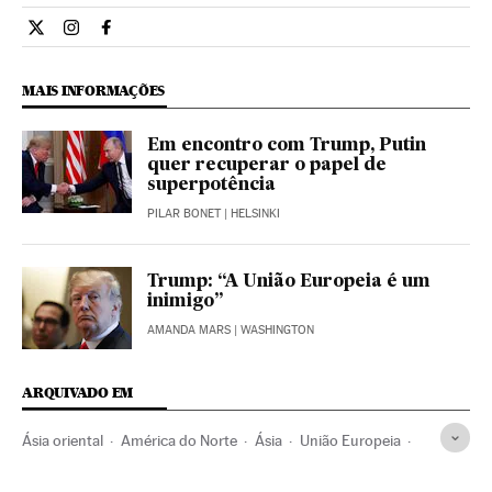
Economia El País Brasil en Twitter
Economia El País Brasil en Instagram
Economia El País Brasil en Facebook
MAIS INFORMAÇÕES
Em encontro com Trump, Putin
quer recuperar o papel de
superpotência
PILAR BONET
| HELSINKI
Trump: “A União Europeia é um
inimigo”
AMANDA MARS
| WASHINGTON
ARQUIVADO EM
Ásia oriental
América do Norte
Ásia
União Europeia
Comércio
América
Organizações internacionais