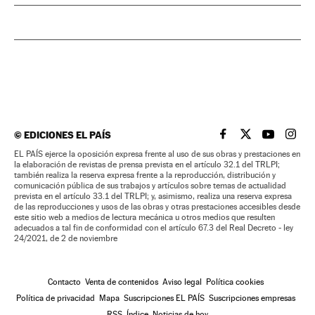
©
EDICIONES EL PAÍS
EL PAÍS BRASIL EN
EL PAÍS BRASI
EL PAÍS B
EL PA
EL PAÍS ejerce la oposición expresa frente al uso de sus obras y prestaciones en
la elaboración de revistas de prensa prevista en el artículo 32.1 del TRLPI;
también realiza la reserva expresa frente a la reproducción, distribución y
comunicación pública de sus trabajos y artículos sobre temas de actualidad
prevista en el artículo 33.1 del TRLPI; y, asimismo, realiza una reserva expresa
de las reproducciones y usos de las obras y otras prestaciones accesibles desde
este sitio web a medios de lectura mecánica u otros medios que resulten
adecuados a tal fin de conformidad con el artículo 67.3 del Real Decreto - ley
24/2021, de 2 de noviembre
Contacto
Venta de contenidos
Aviso legal
Política cookies
Política de privacidad
Mapa
Suscripciones EL PAÍS
Suscripciones empresas
RSS
Índice
Noticias de hoy