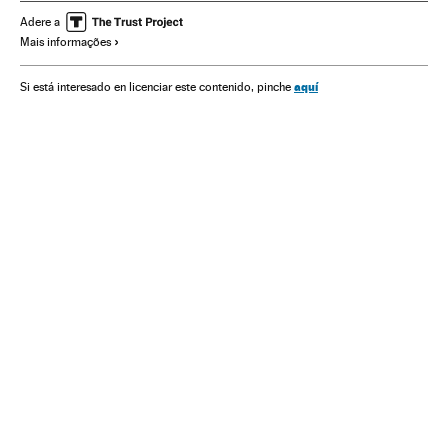
Europa
Relações exteriores
Guerra comercial
Adere a
Mais informações
Donald Tusk
Jean-Claude Juncker
Li Keqiang
Donald Trump
OMC
China
Comércio internacional
aquí
Si está interesado en licenciar este contenido, pinche
Estados Unidos