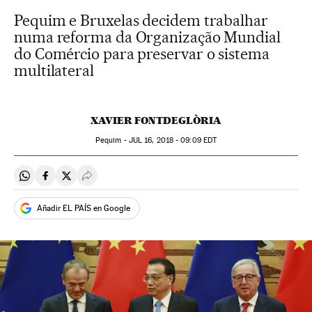
Pequim e Bruxelas decidem trabalhar
numa reforma da Organização Mundial
do Comércio para preservar o sistema
multilateral
XAVIER FONTDEGLÒRIA
Pequim -
JUL
16, 2018 - 09:09
EDT
Compartir en Whatsapp
Compartir en Facebook
Compartir en Twitter
Desplegar Redes Sociales
Añadir EL PAÍS en Google