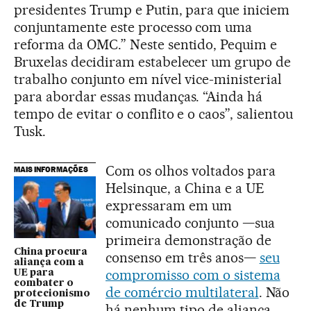
presidentes Trump e Putin, para que iniciem
conjuntamente este processo com uma
reforma da OMC.” Neste sentido, Pequim e
Bruxelas decidiram estabelecer um grupo de
trabalho conjunto em nível vice-ministerial
para abordar essas mudanças. “Ainda há
tempo de evitar o conflito e o caos”, salientou
Tusk.
Com os olhos voltados para
MAIS INFORMAÇÕES
Helsinque, a China e a UE
expressaram em um
comunicado conjunto —sua
primeira demonstração de
China procura
consenso em três anos—
seu
aliança com a
compromisso com o sistema
UE para
combater o
de comércio multilateral
. Não
protecionismo
de Trump
há nenhum tipo de aliança