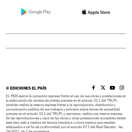
©
EDICIONES EL PAÍS
EL PAÍS BRASIL EN
EL PAÍS BRASI
EL PAÍS B
EL PA
EL PAÍS ejerce la oposición expresa frente al uso de sus obras y prestaciones en
la elaboración de revistas de prensa prevista en el artículo 32.1 del TRLPI;
también realiza la reserva expresa frente a la reproducción, distribución y
comunicación pública de sus trabajos y artículos sobre temas de actualidad
prevista en el artículo 33.1 del TRLPI; y, asimismo, realiza una reserva expresa
de las reproducciones y usos de las obras y otras prestaciones accesibles desde
este sitio web a medios de lectura mecánica u otros medios que resulten
adecuados a tal fin de conformidad con el artículo 67.3 del Real Decreto - ley
24/2021, de 2 de noviembre