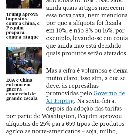
adicionais de 10%
”
. Não sabe
ainda quais artigos merecem
essa nova taxa, nem menciona
Trump aprova
impostos
por que a alíquota foi fixada
contra China, e
Pequim
em 10%, e não 8% ou 15%, por
prepara
exemplo, levando-se em conta
contra-ataque
que ainda não está decidido
quais produtos serão afetados.
Mas a cifra é volumosa e deixa
muito claro, isso sim, a que se
EUA e China
deve: às represálias
entram em
guerra
promovidas pelo
Governo de
comercial de
grande escala
XI Jinping
. Na sexta-feira,
depois da adoção das tarifas
por parte de Washington, Pequim aprovou
alíquotas de 25% para 659 tipos de produtos
agrícolas norte-americanos – soja, milho,