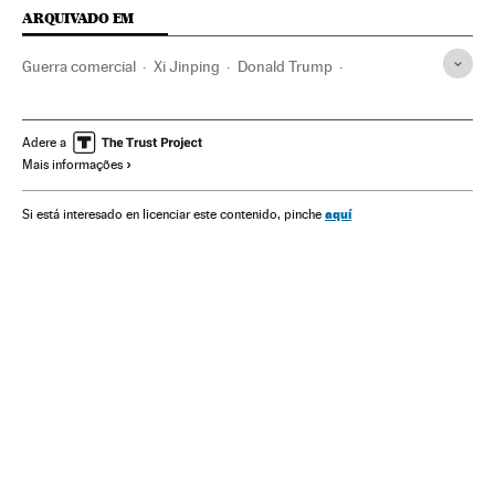
ARQUIVADO EM
Guerra comercial
Xi Jinping
Donald Trump
Estados Unidos
China
Comércio internacional
América do Norte
Ásia
América
Comércio
Adere a
Mais informações
aquí
Si está interesado en licenciar este contenido, pinche