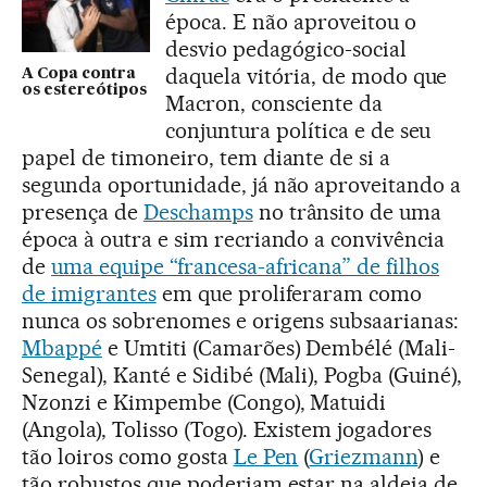
época. E não aproveitou o
desvio pedagógico-social
daquela vitória, de modo que
A Copa contra
os estereótipos
Macron, consciente da
conjuntura política e de seu
papel de timoneiro, tem diante de si a
segunda oportunidade, já não aproveitando a
presença de
Deschamps
no trânsito de uma
época à outra e sim recriando a convivência
de
uma equipe “francesa-africana” de filhos
de imigrantes
em que proliferaram como
nunca os sobrenomes e origens subsaarianas:
Mbappé
e Umtiti (Camarões) Dembélé (Mali-
Senegal), Kanté e Sidibé (Mali), Pogba (Guiné),
Nzonzi e Kimpembe (Congo), Matuidi
(Angola), Tolisso (Togo). Existem jogadores
tão loiros como gosta
Le Pen
(
Griezmann
) e
tão robustos que poderiam estar na aldeia de