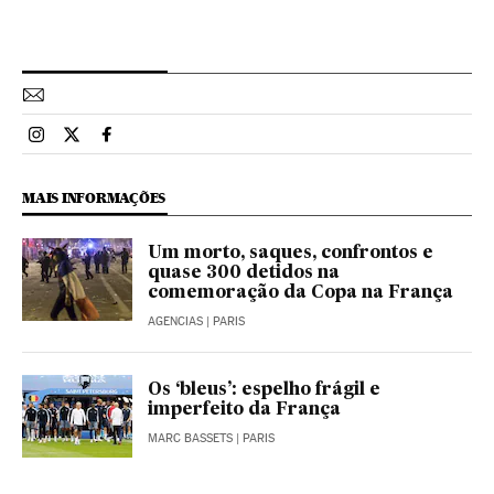
Esportes El País Brasil en Instagram
Esportes El País Brasil en Twitter
Esportes El País Brasil en Facebook
MAIS INFORMAÇÕES
Um morto, saques, confrontos e
quase 300 detidos na
comemoração da Copa na França
AGENCIAS
| PARIS
Os ‘bleus’: espelho frágil e
imperfeito da França
MARC BASSETS
| PARIS