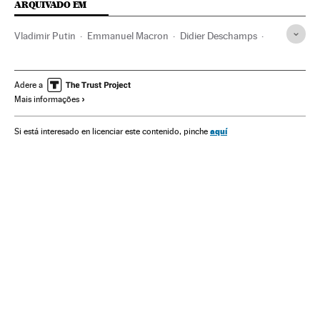
ARQUIVADO EM
Vladimir Putin
Emmanuel Macron
Didier Deschamps
Copa do Mundo 2018
Copa do Mundo Futebol
Copa do mundo
Campeonato mundial
Futebol
Adere a
Mais informações
Competições
Esportes
aquí
Si está interesado en licenciar este contenido, pinche