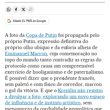
Compartir en Whatsapp
Compartir en Facebook
Compartir en Twitter
Desplegar Redes Sociales
Añadir EL PAÍS en Google
A foto da
Copa de Putin
foi propagada pelo
próprio Putin, expressão definitiva do
próprio olho ubíquo e da euforia alheia de
Emmanuel Macron
, cuja comemoração no
topo do mundo tanto contradiz as regras do
protocolo como causa um compreensível
exercício de hooliganismo e de paternalismo.
É possível dizer que o presidente francês,
sem paletó e com físico de corredor, marcou
o gol da vitória. E que o
Kremlin não resistiu
a divulgar a foto, explorando um novo espaço
de influência e de instinto artístico
, sem
menosprezo da cordialidade geopolítica que