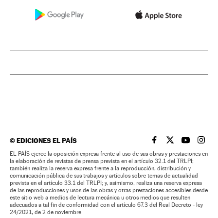
©
EDICIONES EL PAÍS
EL PAÍS BRASIL EN
EL PAÍS BRASI
EL PAÍS B
EL PA
EL PAÍS ejerce la oposición expresa frente al uso de sus obras y prestaciones en
la elaboración de revistas de prensa prevista en el artículo 32.1 del TRLPI;
también realiza la reserva expresa frente a la reproducción, distribución y
comunicación pública de sus trabajos y artículos sobre temas de actualidad
prevista en el artículo 33.1 del TRLPI; y, asimismo, realiza una reserva expresa
de las reproducciones y usos de las obras y otras prestaciones accesibles desde
este sitio web a medios de lectura mecánica u otros medios que resulten
adecuados a tal fin de conformidad con el artículo 67.3 del Real Decreto - ley
24/2021, de 2 de noviembre