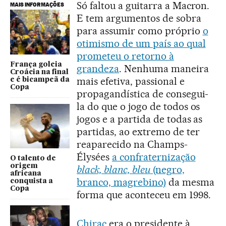
Só faltou a guitarra a Macron.
MAIS INFORMAÇÕES
E tem argumentos de sobra
para assumir como próprio
o
otimismo de um país ao qual
prometeu o retorno à
França goleia
grandeza
. Nenhuma maneira
Croácia na final
mais efetiva, passional e
e é bicampeã da
Copa
propagandística de consegui-
la do que o jogo de todos os
jogos e a partida de todas as
partidas, ao extremo de ter
reaparecido na Champs-
Élysées
a confraternização
O talento de
origem
black, blanc, bleu
(negro,
africana
branco, magrebino)
da mesma
conquista a
Copa
forma que aconteceu em 1998.
Chirac
era o presidente à