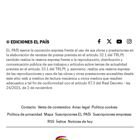
©
EDICIONES EL PAÍS
EL PAÍS BRASIL EN
EL PAÍS BRASI
EL PAÍS B
EL PA
EL PAÍS ejerce la oposición expresa frente al uso de sus obras y prestaciones en
la elaboración de revistas de prensa prevista en el artículo 32.1 del TRLPI;
también realiza la reserva expresa frente a la reproducción, distribución y
comunicación pública de sus trabajos y artículos sobre temas de actualidad
prevista en el artículo 33.1 del TRLPI; y, asimismo, realiza una reserva expresa
de las reproducciones y usos de las obras y otras prestaciones accesibles desde
este sitio web a medios de lectura mecánica u otros medios que resulten
adecuados a tal fin de conformidad con el artículo 67.3 del Real Decreto - ley
24/2021, de 2 de noviembre
Contacto
Venta de contenidos
Aviso legal
Política cookies
Política de privacidad
Mapa
Suscripciones EL PAÍS
Suscripciones empresas
RSS
Índice
Noticias de hoy