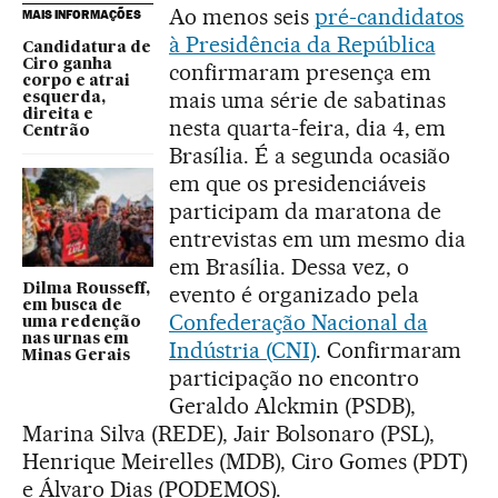
Ao menos seis
pré-candidatos
MAIS INFORMAÇÕES
à Presidência da República
Candidatura de
Ciro ganha
confirmaram presença em
corpo e atrai
mais uma série de sabatinas
esquerda,
direita e
nesta quarta-feira, dia 4, em
Centrão
Brasília. É a segunda ocasião
em que os presidenciáveis
participam da maratona de
entrevistas em um mesmo dia
em Brasília. Dessa vez, o
Dilma Rousseff,
evento é organizado pela
em busca de
Confederação Nacional da
uma redenção
nas urnas em
Indústria (CNI)
. Confirmaram
Minas Gerais
participação no encontro
Geraldo Alckmin (PSDB),
Marina Silva (REDE), Jair Bolsonaro (PSL),
Henrique Meirelles (MDB), Ciro Gomes (PDT)
e Álvaro Dias (PODEMOS).