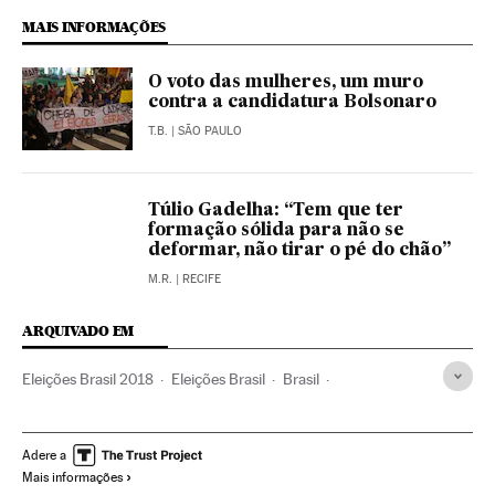
MAIS INFORMAÇÕES
O voto das mulheres, um muro
contra a candidatura Bolsonaro
T.B.
| SÃO PAULO
Túlio Gadelha: “Tem que ter
formação sólida para não se
deformar, não tirar o pé do chão”
M.R.
| RECIFE
ARQUIVADO EM
Eleições Brasil 2018
Eleições Brasil
Brasil
América do Sul
América Latina
Eleições
América
Política
Adere a
Mais informações