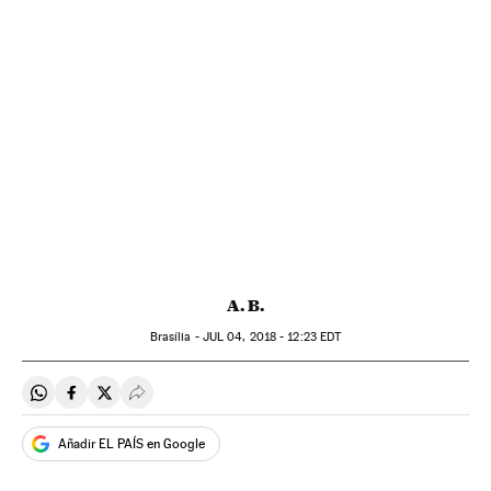
A. B.
Brasília -
JUL
04, 2018 - 12:23
EDT
Compartir en Whatsapp
Compartir en Facebook
Compartir en Twitter
Desplegar Redes Sociales
Añadir EL PAÍS en Google