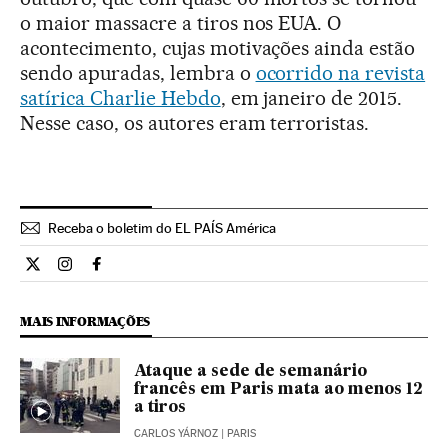
o maior massacre a tiros nos EUA. O
acontecimento, cujas motivações ainda estão
sendo apuradas, lembra o
ocorrido na revista
satírica Charlie Hebdo
, em janeiro de 2015.
Nesse caso, os autores eram terroristas.
Receba o boletim do EL PAÍS América
Internacional El País Brasil en Twitter
Internacional El País Brasil en Instagram
Internacional El País Brasil en Facebook
MAIS INFORMAÇÕES
Ataque a sede de semanário
francês em Paris mata ao menos 12
a tiros
CARLOS YÁRNOZ
| PARIS