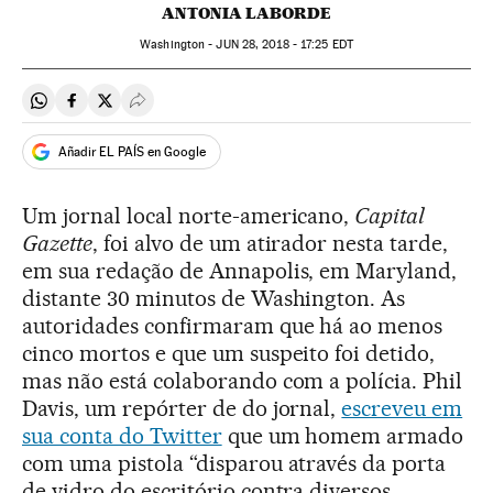
ANTONIA LABORDE
Washington -
JUN
28, 2018 - 17:25
EDT
Compartir en Whatsapp
Compartir en Facebook
Compartir en Twitter
Desplegar Redes Sociales
Añadir EL PAÍS en Google
Um jornal local norte-americano,
Capital
Gazette
, foi alvo de um atirador nesta tarde,
em sua redação de Annapolis, em Maryland,
distante 30 minutos de Washington. As
autoridades confirmaram que há ao menos
cinco mortos e que um suspeito foi detido,
mas não está colaborando com a polícia. Phil
Davis, um repórter de do jornal,
escreveu em
sua conta do Twitter
que um homem armado
com uma pistola “disparou através da porta
de vidro do escritório contra diversos