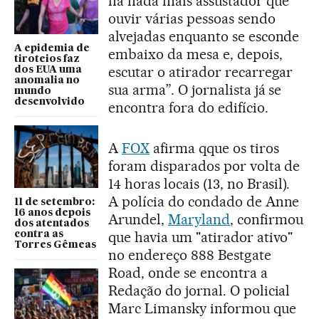
há nada mais assustador que
ouvir várias pessoas sendo
alvejadas enquanto se esconde
A epidemia de
embaixo da mesa e, depois,
tiroteios faz
escutar o atirador recarregar
dos EUA uma
anomalia no
sua arma”. O jornalista já se
mundo
desenvolvido
encontra fora do edifício.
A
FOX
afirma qque os tiros
foram disparados por volta de
14 horas locais (13, no Brasil).
A polícia do condado de Anne
11 de setembro:
16 anos depois
Arundel,
Maryland
, confirmou
dos atentados
que havia um "atirador ativo"
contra as
Torres Gêmeas
no endereço 888 Bestgate
Road, onde se encontra a
Redação do jornal. O policial
Marc Limansky informou que