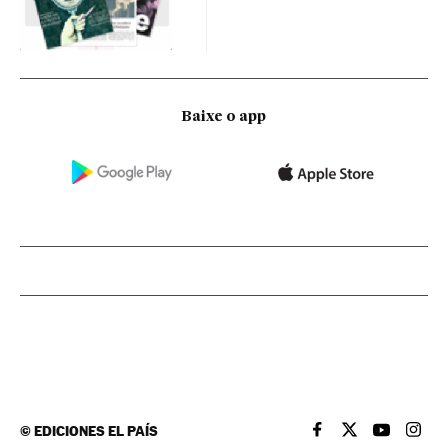
Baixe o app
©
EDICIONES EL PAÍS
EL PAÍS BRASIL EN
EL PAÍS BRASI
EL PAÍS B
EL PA