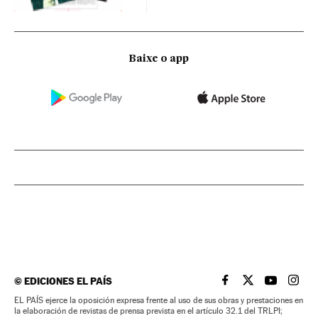
Baixe o app
©
EDICIONES EL PAÍS
EL PAÍS BRASIL EN
EL PAÍS BRASI
EL PAÍS B
EL PA
EL PAÍS ejerce la oposición expresa frente al uso de sus obras y prestaciones en
la elaboración de revistas de prensa prevista en el artículo 32.1 del TRLPI;