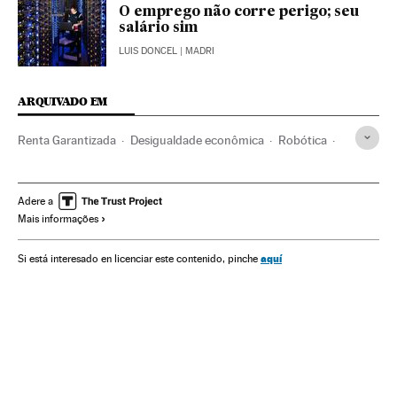
O emprego não corre perigo; seu
salário sim
LUIS DONCEL
| MADRI
ARQUIVADO EM
Renta Garantizada
Desigualdade econômica
Robótica
Ajuda social
Serviços sociais
Pobreza
Política social
Economia
Problemas sociais
Tecnologia
Trabalho
Adere a
Mais informações
Sociedade
Ciência
Pictet AM
Gestoras fondos
Fundos investimento
Mercados financeiros
Finanças
aquí
Si está interesado en licenciar este contenido, pinche