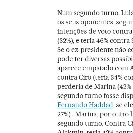
Num segundo turno, Lula,
os seus oponentes, segun
intenções de voto contra
(32%), e teria 46% contra
Se o ex-presidente não c
pode ter diversas possib
aparece empatado com Al
contra Ciro (teria 34% c
perderia de Marina (42% 
segundo turno fosse disp
Fernando Haddad
, se e
27%) . Marina, por outro 
segundo turno. Contra Ci
Alckmin, teria 42% contr