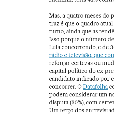
Mas, a quatro meses do pl
traz é que o quadro atua
turno, ainda que as tend
Isso porque o número de
Lula concorrendo, e de 3
rádio e televisão, que co
reforçar certezas ou muda
capital político do ex-pr
candidato indicado por e
concorrer. O
Datafolha
co
podem considerar um no
disputa (30%), com certe
Um terço dos entrevistad