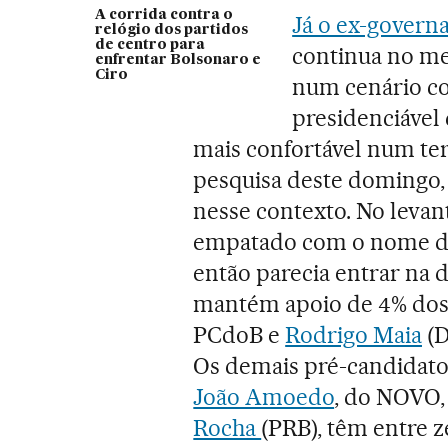
A corrida contra o
Já o ex-govern
relógio dos partidos
de centro para
continua no m
enfrentar Bolsonaro e
Ciro
num cenário com
presidenciável
mais confortável num ter
pesquisa deste domingo,
nesse contexto. No levan
empatado com o nome do
então parecia entrar na d
mantém apoio de 4% dos 
PCdoB e
Rodrigo Maia
(D
Os demais pré-candidat
João Amoedo
, do NOVO
Rocha
(PRB), têm entre z