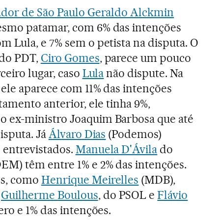
ador de São Paulo Geraldo Alckmin
esmo patamar, com 6% das intenções
 Lula, e 7% sem o petista na disputa. O
 do PDT,
Ciro Gomes
, parece um pouco
ceiro lugar, caso
Lula
não dispute. Na
 ele aparece com 11% das intenções
tamento anterior, ele tinha 9%,
 ex-ministro Joaquim Barbosa que até
isputa. Já
Álvaro Dias
(Podemos)
entrevistados.
Manuela D'Ávila
do
EM) têm entre 1% e 2% das intenções.
os, como
Henrique Meirelles
(MDB),
,
Guilherme Boulous
, do PSOL e
Flávio
ero e 1% das intenções.