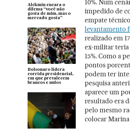
10%. Num cenári
Alckmin encara o
impedido de co
dilema “você não
gosta de mim, mas o
mercado gosta”
empate técnico
levantamento f
realizado em 17
ex-militar teri
15%. Como a pe
pontos porcent
Bolsonaro lidera
podem ter inte
corrida presidencial,
em que prevalecem
pesquisa anteri
brancos e nulos
aparece um pouc
resultado era d
pelo mesmo rac
colocar Marina 