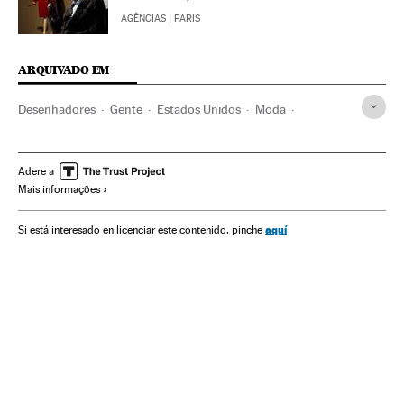
AGÊNCIAS
| PARIS
ARQUIVADO EM
Desenhadores
Gente
Estados Unidos
Moda
América do Norte
Confeção
América
Indústria
Estilo vida
Adere a
Mais informações
aquí
Si está interesado en licenciar este contenido, pinche