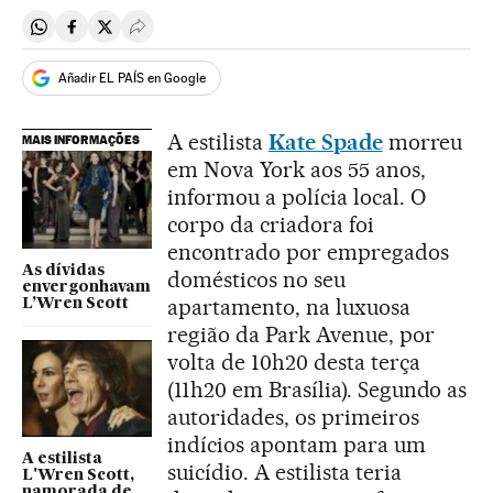
Compartir en Whatsapp
Compartir en Facebook
Compartir en Twitter
Desplegar Redes Sociales
Añadir EL PAÍS en Google
A estilista
Kate Spade
morreu
MAIS INFORMAÇÕES
em Nova York aos 55 anos,
informou a polícia local. O
corpo da criadora foi
encontrado por empregados
As dívidas
domésticos no seu
envergonhavam
apartamento, na luxuosa
L’Wren Scott
região da Park Avenue, por
volta de 10h20 desta terça
(11h20 em Brasília). Segundo as
autoridades, os primeiros
indícios apontam para um
A estilista
suicídio. A estilista teria
L'Wren Scott,
namorada de