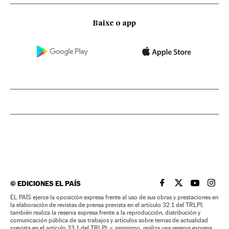
Baixe o app
©
EDICIONES EL PAÍS
EL PAÍS BRASIL EN
EL PAÍS BRASI
EL PAÍS B
EL PA
EL PAÍS ejerce la oposición expresa frente al uso de sus obras y prestaciones en
la elaboración de revistas de prensa prevista en el artículo 32.1 del TRLPI;
también realiza la reserva expresa frente a la reproducción, distribución y
comunicación pública de sus trabajos y artículos sobre temas de actualidad
prevista en el artículo 33.1 del TRLPI; y, asimismo, realiza una reserva expresa