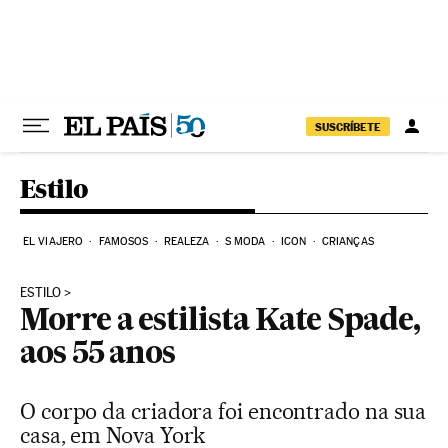
Pular para o conteúdo
SUSCRÍBETE
Estilo
EL VIAJERO
FAMOSOS
REALEZA
S MODA
ICON
CRIANÇAS
ESTILO
Morre a estilista Kate Spade,
aos 55 anos
O corpo da criadora foi encontrado na sua
casa, em Nova York