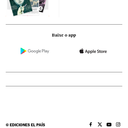
Baixe o app
©
EDICIONES EL PAÍS
EL PAÍS BRASIL EN
EL PAÍS BRASI
EL PAÍS B
EL PA