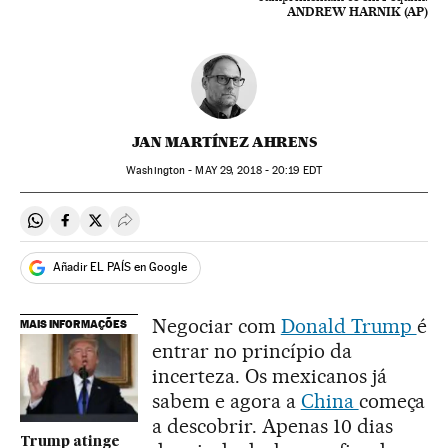
ANDREW HARNIK (AP)
JAN MARTÍNEZ AHRENS
Washington -
MAY
29, 2018 - 20:19
EDT
Compartir en Whatsapp
Compartir en Facebook
Compartir en Twitter
Desplegar Redes Sociales
Añadir EL PAÍS en Google
Negociar com
Donald Trump
é
MAIS INFORMAÇÕES
entrar no princípio da
incerteza. Os mexicanos já
sabem e agora a
China
começa
a descobrir. Apenas 10 dias
Trump atinge