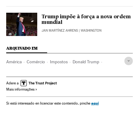
Trump impõe à força a nova ordem
mundial
JAN MARTÍNEZ AHRENS
| WASHINGTON
ARQUIVADO EM
América
Comércio
Impostos
Donald Trump
Estados Unidos
China
Comércio exterior
Comércio internacional
América do Norte
Ásia oriental
Adere a
Mais informações
Ásia
aquí
Si está interesado en licenciar este contenido, pinche