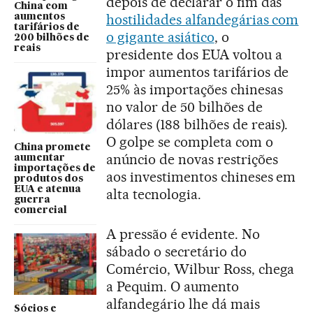
depois de declarar o fim das
China com
hostilidades alfandegárias com
aumentos
tarifários de
o gigante asiático
, o
200 bilhões de
reais
presidente dos EUA voltou a
impor aumentos tarifários de
25% às importações chinesas
no valor de 50 bilhões de
dólares (188 bilhões de reais).
O golpe se completa com o
China promete
anúncio de novas restrições
aumentar
importações de
aos investimentos chineses em
produtos dos
EUA e atenua
alta tecnologia.
guerra
comercial
A pressão é evidente. No
sábado o secretário do
Comércio, Wilbur Ross, chega
a Pequim. O aumento
alfandegário lhe dá mais
Sócios e