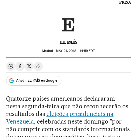
PRISA
EL PAÍS
Madrid -
MAY
21, 2018 - 14:59
EDT
Compartir en Whatsapp
Compartir en Facebook
Compartir en Twitter
Desplegar Redes Sociales
Añadir EL PAÍS en Google
Quatorze países americanos declararam
nesta segunda-feira que não reconhecerão os
resultados das
eleições presidenciais na
Venezuela
, celebradas neste domingo "por
não cumprir com os standards internacionais
de um processo democrático, livre, justo e