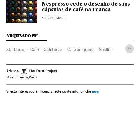
Nespresso cede o desenho de suas
cápsulas de café na França
EL PAÍS
| MADRI
ARQUIVADO EM
Starbucks
Café
Cafeterias
Café en grano
Nestlé
Hotelaria
Bebidas
Empresas
Alimentação
Alimentos
Turismo
Economia
Indústria
Adere a
Mais informações
aquí
Si está interesado en licenciar este contenido, pinche