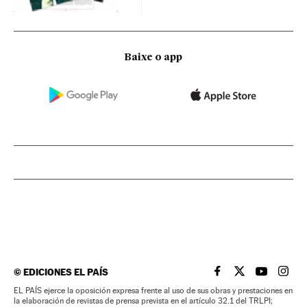
Baixe o app
©
EDICIONES EL PAÍS
EL PAÍS BRASIL EN
EL PAÍS BRASI
EL PAÍS B
EL PA
EL PAÍS ejerce la oposición expresa frente al uso de sus obras y prestaciones en
la elaboración de revistas de prensa prevista en el artículo 32.1 del TRLPI;