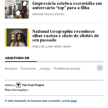
Empresária celebra escravidão em
aniversário “top” para a filha
NATHANE DOVALE (PONTE)
National Geographic reconhece
olhar racista e cheio de clichês de
seu passado
PABLO DE LLANO NEIRA
| MIAMI
ARQUIVADO EM
América
Economia
Justiça
Problemas sociais
Sociedade
Starbucks
Estados Unidos
Racismo
América do Norte
Delitos ódio
Discriminação
Adere a
Mais informações
Empresas
Preconceitos
Delitos
Mundo Global
Blogs
aquí
Si está interesado en licenciar este contenido, pinche