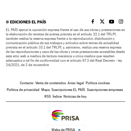
©
EDICIONES EL PAÍS
EL PAÍS BRASIL EN
EL PAÍS BRASI
EL PAÍS B
EL PA
EL PAÍS ejerce la oposición expresa frente al uso de sus obras y prestaciones en
la elaboración de revistas de prensa prevista en el artículo 32.1 del TRLPI;
también realiza la reserva expresa frente a la reproducción, distribución y
comunicación pública de sus trabajos y artículos sobre temas de actualidad
prevista en el artículo 33.1 del TRLPI; y, asimismo, realiza una reserva expresa
de las reproducciones y usos de las obras y otras prestaciones accesibles desde
este sitio web a medios de lectura mecánica u otros medios que resulten
adecuados a tal fin de conformidad con el artículo 67.3 del Real Decreto - ley
24/2021, de 2 de noviembre
Contacto
Venta de contenidos
Aviso legal
Política cookies
Política de privacidad
Mapa
Suscripciones EL PAÍS
Suscripciones empresas
RSS
Índice
Noticias de hoy
Webs de PRISA