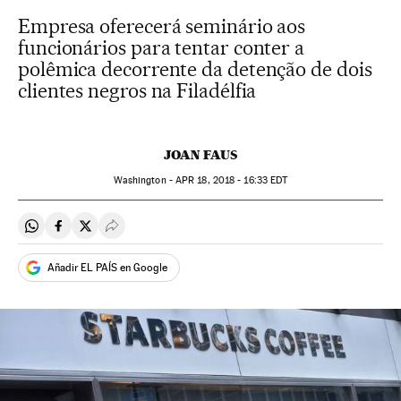
Empresa oferecerá seminário aos
funcionários para tentar conter a
polêmica decorrente da detenção de dois
clientes negros na Filadélfia
JOAN FAUS
Washington -
APR
18, 2018 - 16:33
EDT
Compartir en Whatsapp
Compartir en Facebook
Compartir en Twitter
Desplegar Redes Sociales
Añadir EL PAÍS en Google