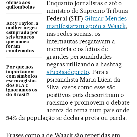
Enquanto jornalistas e até o
ofensa aos
quilombolas
ministro do Supremo Tribuna
Federal (STF)
Gilmar Mendes
Recy Taylor, a
manifestaram apoio a Waack
,
mulher negra
nas redes sociais, os
estuprada por
seis brancos
internautas resgatavam a
que nunca
foram
memória e os feitos de
condenados
grandes personalidades
negras utilizando a hashtag
Por que nos
#Écoisadepreto
. Para a
importamos
com símbolos
psicanalista Maria Lúcia da
escravagistas
Silva, casos como esse são
dos EUA e
ignoramos os
positivos pois descortinam o
do Brasil?
racismo e promovem o debate
acerca do tema num país onde
54% da população se declara preta ou parda.
Frases como a de Waack são repetidas em