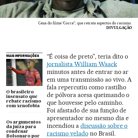
Cena do filme 'Corra!', que retrata aspectos do racismo.
DIVULGAÇÃO
“É coisa de preto”, teria dito o
MAIS INFORMAÇÕES
jornalista William Waack
minutos antes de entrar no ar
em uma transmissão ao vivo. A
fala repercutiu como rastilho
O brasileiro
de pólvora acesa queimando o
insensato que
que houvesse pelo caminho.
rebate racismo
com xenofobia
Foi afastado de sua função de
apresentador no mesmo dia e
Os argumentos
incendiou a
discussão sobre o
da juíza para
condenar
racismo velado
no Brasil.
Bolsonaro por