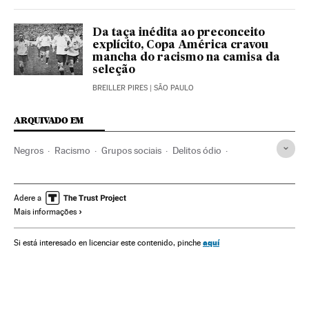
Da taça inédita ao preconceito
explícito, Copa América cravou
mancha do racismo na camisa da
seleção
BREILLER PIRES
| SÃO PAULO
ARQUIVADO EM
Negros
Racismo
Grupos sociais
Delitos ódio
Discriminação
Preconceitos
Delitos
Problemas sociais
Saúde
Sociedade
Justiça
Adere a
Mais informações
aquí
Si está interesado en licenciar este contenido, pinche