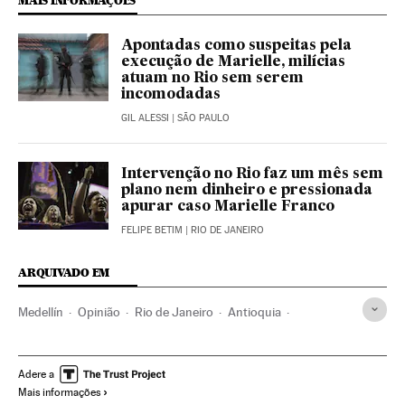
MAIS INFORMAÇÕES
Apontadas como suspeitas pela
execução de Marielle, milícias
atuam no Rio sem serem
incomodadas
GIL ALESSI
| SÃO PAULO
Intervenção no Rio faz um mês sem
plano nem dinheiro e pressionada
apurar caso Marielle Franco
FELIPE BETIM
| RIO DE JANEIRO
ARQUIVADO EM
Medellín
Opinião
Rio de Janeiro
Antioquia
Estado Rio de Janeiro
Colômbia
Brasil
América do Sul
América Latina
América
Adere a
Mais informações