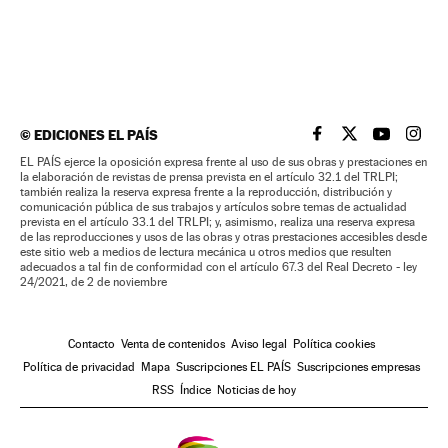
©
EDICIONES EL PAÍS
EL PAÍS BRASIL EN
EL PAÍS BRASI
EL PAÍS B
EL PA
EL PAÍS ejerce la oposición expresa frente al uso de sus obras y prestaciones en
la elaboración de revistas de prensa prevista en el artículo 32.1 del TRLPI;
también realiza la reserva expresa frente a la reproducción, distribución y
comunicación pública de sus trabajos y artículos sobre temas de actualidad
prevista en el artículo 33.1 del TRLPI; y, asimismo, realiza una reserva expresa
de las reproducciones y usos de las obras y otras prestaciones accesibles desde
este sitio web a medios de lectura mecánica u otros medios que resulten
adecuados a tal fin de conformidad con el artículo 67.3 del Real Decreto - ley
24/2021, de 2 de noviembre
Contacto
Venta de contenidos
Aviso legal
Política cookies
Política de privacidad
Mapa
Suscripciones EL PAÍS
Suscripciones empresas
RSS
Índice
Noticias de hoy