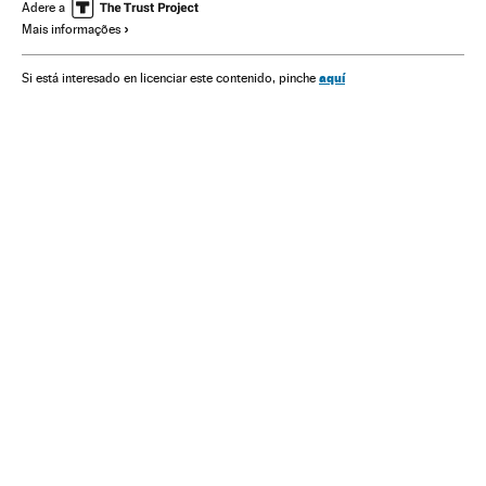
Justiça
Marcola
Adere a
Mais informações
aquí
Si está interesado en licenciar este contenido, pinche