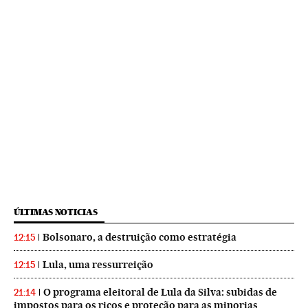
ÚLTIMAS NOTICIAS
Bolsonaro, a destruição como estratégia
12:15
Lula, uma ressurreição
12:15
O programa eleitoral de Lula da Silva: subidas de
21:14
impostos para os ricos e proteção para as minorias