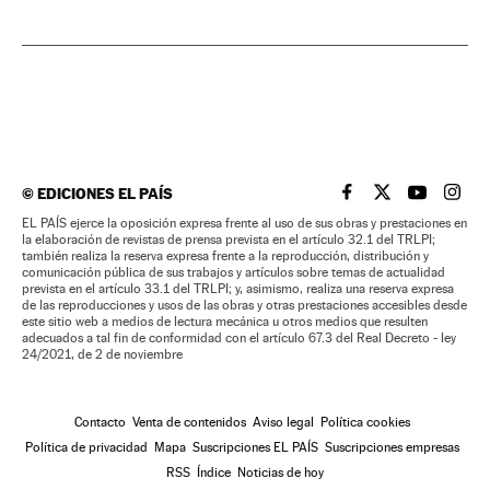
©
EDICIONES EL PAÍS
EL PAÍS BRASIL EN
EL PAÍS BRASI
EL PAÍS B
EL PA
EL PAÍS ejerce la oposición expresa frente al uso de sus obras y prestaciones en
la elaboración de revistas de prensa prevista en el artículo 32.1 del TRLPI;
también realiza la reserva expresa frente a la reproducción, distribución y
comunicación pública de sus trabajos y artículos sobre temas de actualidad
prevista en el artículo 33.1 del TRLPI; y, asimismo, realiza una reserva expresa
de las reproducciones y usos de las obras y otras prestaciones accesibles desde
este sitio web a medios de lectura mecánica u otros medios que resulten
adecuados a tal fin de conformidad con el artículo 67.3 del Real Decreto - ley
24/2021, de 2 de noviembre
Contacto
Venta de contenidos
Aviso legal
Política cookies
Política de privacidad
Mapa
Suscripciones EL PAÍS
Suscripciones empresas
RSS
Índice
Noticias de hoy