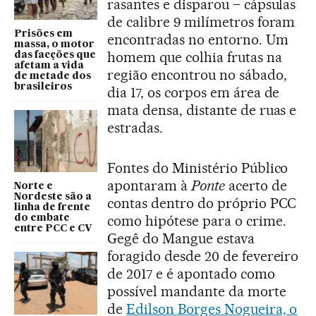
rasantes e disparou – cápsulas
de calibre 9 milímetros foram
Prisões em
encontradas no entorno. Um
massa, o motor
homem que colhia frutas na
das facções que
afetam a vida
região encontrou no sábado,
de metade dos
brasileiros
dia 17, os corpos em área de
mata densa, distante de ruas e
estradas.
Fontes do Ministério Público
apontaram à
Ponte
acerto de
Norte e
Nordeste são a
contas dentro do próprio PCC
linha de frente
como hipótese para o crime.
do embate
entre PCC e CV
Gegê do Mangue estava
foragido desde 20 de fevereiro
de 2017 e é apontado como
possível mandante da morte
de
Edilson Borges Nogueira, o