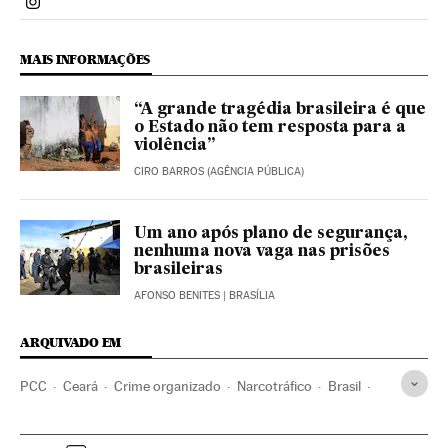
Politica El País Brasil en Instagram
MAIS INFORMAÇÕES
“A grande tragédia brasileira é que
o Estado não tem resposta para a
violência”
CIRO BARROS (AGÊNCIA PÚBLICA)
Um ano após plano de segurança,
nenhuma nova vaga nas prisões
brasileiras
AFONSO BENITES
| BRASÍLIA
ARQUIVADO EM
PCC
Ceará
Crime organizado
Narcotráfico
Brasil
Delinquência
América do Sul
América Latina
América