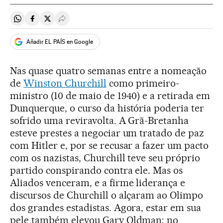
Compartir en Whatsapp
Compartir en Facebook
Compartir en Twitter
Desplegar Redes Sociales
Añadir EL PAÍS en Google
Nas quase quatro semanas entre a nomeação
de
Winston Churchill
como primeiro-
ministro (10 de maio de 1940) e a retirada em
Dunquerque, o curso da história poderia ter
sofrido uma reviravolta. A Grã-Bretanha
esteve prestes a negociar um tratado de paz
com Hitler e, por se recusar a fazer um pacto
com os nazistas, Churchill teve seu próprio
partido conspirando contra ele. Mas os
Aliados venceram, e a firme liderança e
discursos de Churchill o alçaram ao Olimpo
dos grandes estadistas. Agora, estar em sua
pele também elevou Gary Oldman: no