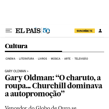
Pular para o conteúdo
SUSCRÍBETE
Cultura
CINEMA
LITERATURA
LIVROS
MÚSICA
ARTE
TELEVISÃO
GARY OLDMAN
Gary Oldman: “O charuto, a
roupa... Churchill dominava
a autopromoção”
Vencedor do Globo de Ouro se