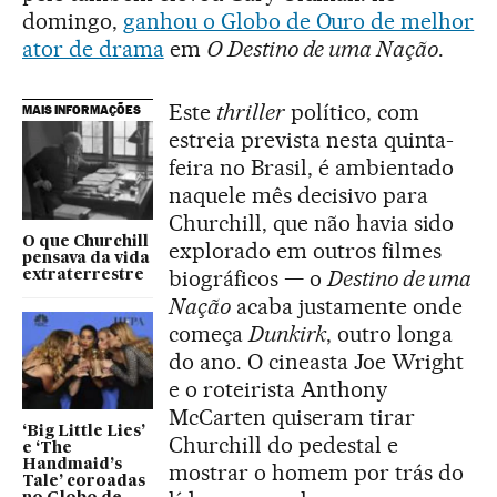
domingo,
ganhou o Globo de Ouro de melhor
ator de drama
em
O Destino de uma Nação
.
Este
thriller
político, com
MAIS INFORMAÇÕES
estreia prevista nesta quinta-
feira no Brasil, é ambientado
naquele mês decisivo para
Churchill, que não havia sido
O que Churchill
explorado em outros filmes
pensava da vida
biográficos — o
Destino de uma
extraterrestre
Nação
acaba justamente onde
começa
Dunkirk
, outro longa
do ano. O cineasta Joe Wright
e o roteirista Anthony
McCarten quiseram tirar
‘Big Little Lies’
Churchill do pedestal e
e ‘The
Handmaid’s
mostrar o homem por trás do
Tale’ coroadas