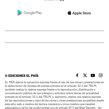
©
EDICIONES EL PAÍS
EL PAÍS BRASIL EN
EL PAÍS BRASI
EL PAÍS B
EL PA
EL PAÍS ejerce la oposición expresa frente al uso de sus obras y prestaciones en
la elaboración de revistas de prensa prevista en el artículo 32.1 del TRLPI;
también realiza la reserva expresa frente a la reproducción, distribución y
comunicación pública de sus trabajos y artículos sobre temas de actualidad
prevista en el artículo 33.1 del TRLPI; y, asimismo, realiza una reserva expresa
de las reproducciones y usos de las obras y otras prestaciones accesibles desde
este sitio web a medios de lectura mecánica u otros medios que resulten
adecuados a tal fin de conformidad con el artículo 67.3 del Real Decreto - ley