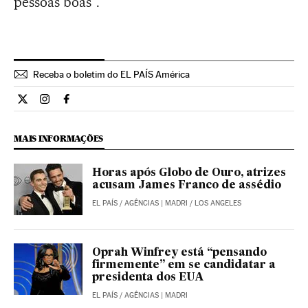
pessoas boas".
Receba o boletim do EL PAÍS América
Cultura El País Brasil en Twitter
Cultura El País Brasil en Instagram
Cultura El País Brasil en Facebook
MAIS INFORMAÇÕES
Horas após Globo de Ouro, atrizes
acusam James Franco de assédio
EL PAÍS
/
AGÊNCIAS
| MADRI / LOS ANGELES
Oprah Winfrey está “pensando
firmemente” em se candidatar a
presidenta dos EUA
EL PAÍS
/
AGÊNCIAS
| MADRI