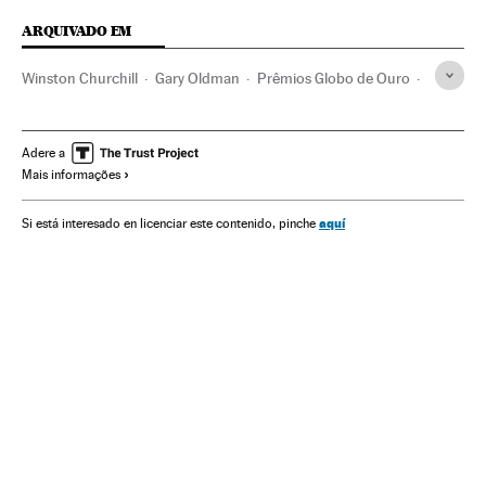
ARQUIVADO EM
Winston Churchill
Gary Oldman
Prêmios Globo de Ouro
Prêmios Oscar
Estreias filmes
Prêmios cinema
Cinema dos Estados Unidos
Filmes
Reino Unido
Adere a
Mais informações
Europa Ocidental
Cinema
Europa
Premios Oscar 2018
aquí
Si está interesado en licenciar este contenido, pinche