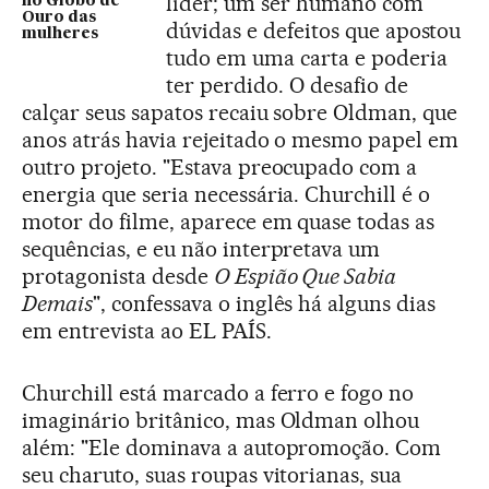
líder; um ser humano com
no Globo de
Ouro das
dúvidas e defeitos que apostou
mulheres
tudo em uma carta e poderia
ter perdido. O desafio de
calçar seus sapatos recaiu sobre Oldman, que
anos atrás havia rejeitado o mesmo papel em
outro projeto. "Estava preocupado com a
energia que seria necessária. Churchill é o
motor do filme, aparece em quase todas as
sequências, e eu não interpretava um
protagonista desde
O Espião Que Sabia
Demais
", confessava o inglês há alguns dias
em entrevista ao EL PAÍS.
Churchill está marcado a ferro e fogo no
imaginário britânico, mas Oldman olhou
além: "Ele dominava a autopromoção. Com
seu charuto, suas roupas vitorianas, sua