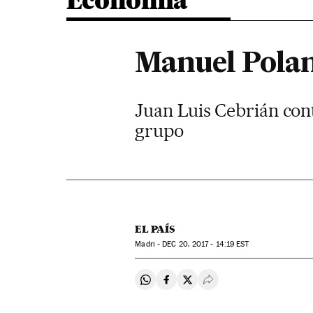
Economia
Manuel Polan
Juan Luis Cebrián con
grupo
EL PAÍS
Madri -
DEC
20, 2017 - 14:19
EST
Compartir en Whatsapp
Compartir en Facebook
Compartir en Twitter
Desplegar Redes Soci