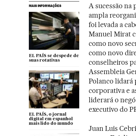
A sucessão na 
MAIS INFORMAÇÕES
ampla reorgani
foi levada a c
Manuel Mirat c
como novo secr
como novo dire
EL PAÍS se despede de
conselheiros p
suas rotativas
Assembleia Ger
Polanco lidará
corporativa e a
liderará o neg
executivo do P
EL PAÍS, o jornal
digital em espanhol
mais lido do mundo
Juan Luis Cebr