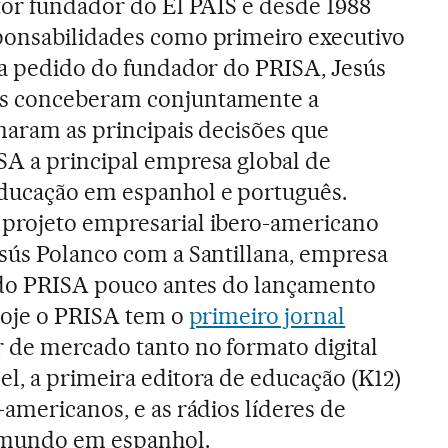
tor fundador do El PAÍS e desde 1988
ponsabilidades como primeiro executivo
l a pedido do fundador do PRISA, Jesús
s conceberam conjuntamente a
maram as principais decisões que
SA a principal empresa global de
ducação em espanhol e português.
projeto empresarial ibero-americano
sús Polanco com a Santillana, empresa
o do PRISA pouco antes do lançamento
Hoje o PRISA tem o
primeiro jornal
er de mercado tanto no formato digital
l, a primeira editora de educação (K12)
americanos, e as rádios líderes de
 mundo em espanhol.