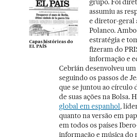
grupo. Foi dire
assumiu as res
e diretor-gera
Polanco. Ambo
estratégia e to
Capas históricas do
EL PAÍS
fizeram do PRI
informação e e
Cebrián desenvolveu um 
seguindo os passos de Je
que se juntou ao círcul
de suas ações na Bolsa. 
global em espanhol
, líd
quanto na versão em pape
em todos os países Ibero-
informação e música do