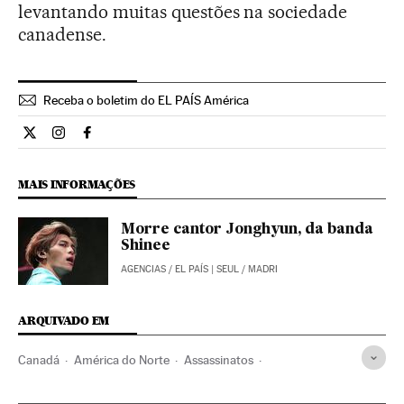
levantando muitas questões na sociedade
canadense.
Receba o boletim do EL PAÍS América
Internacional El País Brasil en Twitter
Internacional El País Brasil en Instagram
Internacional El País Brasil en Facebook
MAIS INFORMAÇÕES
Morre cantor Jonghyun, da banda
Shinee
AGENCIAS
/
EL PAÍS
| SEUL / MADRI
ARQUIVADO EM
Canadá
América do Norte
Assassinatos
Acontecimentos
América
Delitos
Justiça