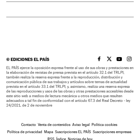
©
EDICIONES EL PAÍS
EL PAÍS BRASIL EN
EL PAÍS BRASI
EL PAÍS B
EL PA
EL PAÍS ejerce la oposición expresa frente al uso de sus obras y prestaciones en
la elaboración de revistas de prensa prevista en el artículo 32.1 del TRLPI;
también realiza la reserva expresa frente a la reproducción, distribución y
comunicación pública de sus trabajos y artículos sobre temas de actualidad
prevista en el artículo 33.1 del TRLPI; y, asimismo, realiza una reserva expresa
de las reproducciones y usos de las obras y otras prestaciones accesibles desde
este sitio web a medios de lectura mecánica u otros medios que resulten
adecuados a tal fin de conformidad con el artículo 67.3 del Real Decreto - ley
24/2021, de 2 de noviembre
Contacto
Venta de contenidos
Aviso legal
Política cookies
Política de privacidad
Mapa
Suscripciones EL PAÍS
Suscripciones empresas
RSS
Índice
Noticias de hoy