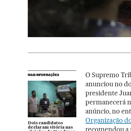
O Supremo Trib
MAIS INFORMAÇÕES
anunciou no dom
presidente Ju
permanecerá no
anúncio, no en
Organização d
Dois candidatos
recomendou a r
declaram vitória nas