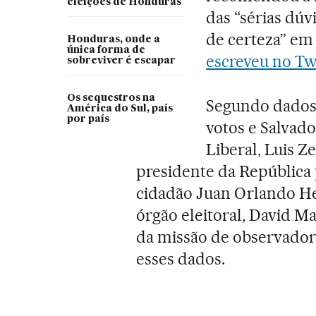
eleições de Honduras
das “sérias dúv
de certeza” em 
Honduras, onde a
única forma de
escreveu no Tw
sobreviver é escapar
Os sequestros na
Segundo dados 
América do Sul, país
por país
votos e Salvado
Liberal, Luis Ze
presidente da República 
cidadão Juan Orlando He
órgão eleitoral, David M
da missão de observado
esses dados.