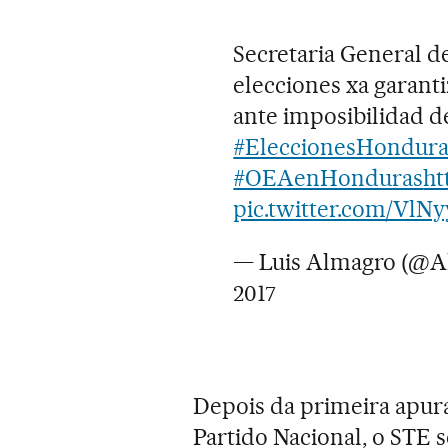
Secretaria General d
elecciones xa garant
ante imposibilidad de
#EleccionesHondura
#OEAenHonduras
ht
pic.twitter.com/VlN
— Luis Almagro (@
2017
Depois da primeira apura
Partido Nacional, o STE