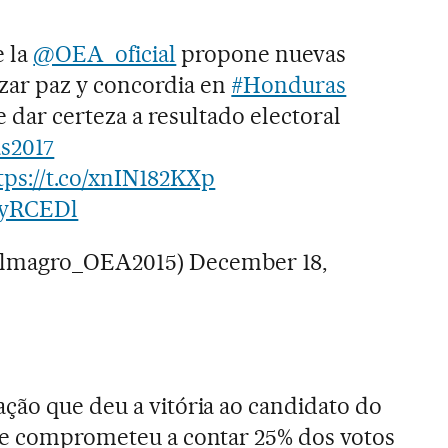
e la
@OEA_oficial
propone nuevas
izar paz y concordia en
#Honduras
 dar certeza a resultado electoral
s2017
tps://t.co/xnIN182KXp
yyRCEDl
Almagro_OEA2015)
December 18,
ção que deu a vitória ao candidato do
 se comprometeu a contar 25% dos votos