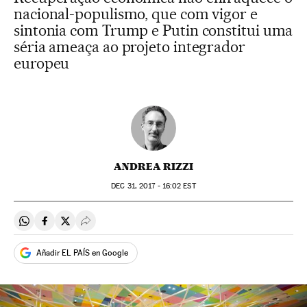
nacional-populismo, que com vigor e
sintonia com Trump e Putin constitui uma
séria ameaça ao projeto integrador
europeu
ANDREA RIZZI
DEC
31, 2017 - 16:02
EST
Compartir en Whatsapp
Compartir en Facebook
Compartir en Twitter
Desplegar Redes Sociales
Añadir EL PAÍS en Google