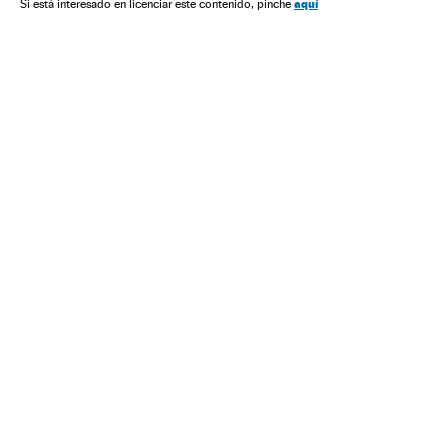
América
Organizações internacionais
Política
aquí
Si está interesado en licenciar este contenido, pinche
Relações exteriores