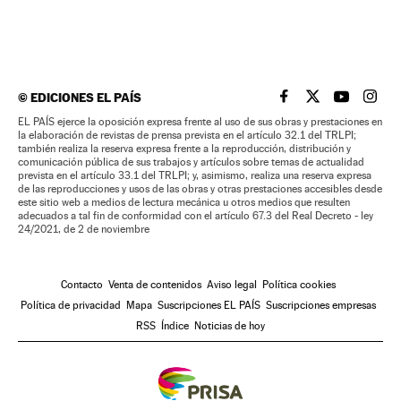
©
EDICIONES EL PAÍS
EL PAÍS BRASIL EN
EL PAÍS BRASI
EL PAÍS B
EL PA
EL PAÍS ejerce la oposición expresa frente al uso de sus obras y prestaciones en
la elaboración de revistas de prensa prevista en el artículo 32.1 del TRLPI;
también realiza la reserva expresa frente a la reproducción, distribución y
comunicación pública de sus trabajos y artículos sobre temas de actualidad
prevista en el artículo 33.1 del TRLPI; y, asimismo, realiza una reserva expresa
de las reproducciones y usos de las obras y otras prestaciones accesibles desde
este sitio web a medios de lectura mecánica u otros medios que resulten
adecuados a tal fin de conformidad con el artículo 67.3 del Real Decreto - ley
24/2021, de 2 de noviembre
Contacto
Venta de contenidos
Aviso legal
Política cookies
Política de privacidad
Mapa
Suscripciones EL PAÍS
Suscripciones empresas
RSS
Índice
Noticias de hoy