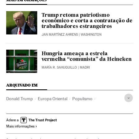
Trump retoma patriotismo
econômico e corta a contratação de
trabalhadores estrangeiros
JAN MARTÍNEZ AHRENS
| WASHINGTON
Hungria ameaça a estrela
vermelha “comunista” da Heineken
MARÍA R. SAHUQUILLO
| MADRI
ARQUIVADO EM
Donald Trump
Europa Oriental
Populismo
Extrema direita
Nacionalismo
Estados Unidos
Fascismo
América do Norte
Eleições
Adere a
Mais informações
Europa Ocidental
Ultradireita
Ideologias
Europa