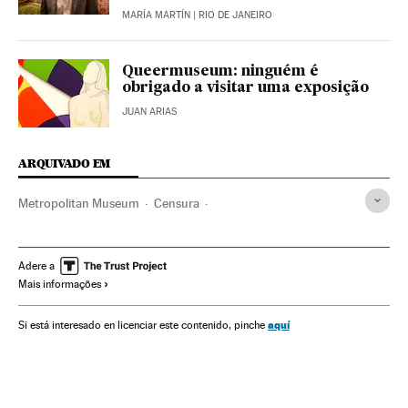
MARÍA MARTÍN
| RIO DE JANEIRO
Queermuseum: ninguém é
obrigado a visitar uma exposição
JUAN ARIAS
ARQUIVADO EM
Metropolitan Museum
Censura
Balthazar Klossowski de Rola
Extrema direita
Pintores
Liberdade expressão
Nova York
Exposições
Adere a
Mais informações
Estados Unidos
América do Norte
América
Cultura
Arte
aquí
Si está interesado en licenciar este contenido, pinche