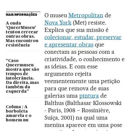
O museu
Metropolitan
de
MAIS INFORMAÇÕES
Nova York
(Met) resiste.
A onda
‘QueerMuseu’
Explica que sua missão é
tentou cercear
colecionar, estudar, preservar
outras obras.
Mas encontrou
e apresentar obras
que
resistência
conectam as pessoas com a
criatividade, o conhecimento e
“Caso
as ideias. E com esse
Queermuseu
mostra que são
argumento rejeita
tempos de
intolerância.
veementemente uma petição
Da direita, mas
para que remova de suas
também da
esquerda”
galerias uma
pintura
de
Balthus (Balthasar Klossowski
Coluna | A
- Paris, 1908 – Rossinière,
borboleta
amarela e o
Suíça, 2001) na qual uma
homem nu
menina aparece em uma pose